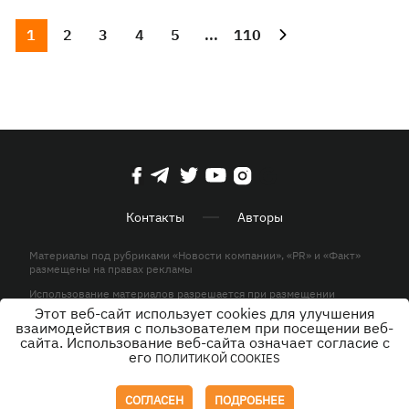
1
2
3
4
5
...
110
Контакты
Авторы
Материалы под рубриками «Новости компании», «PR» и «Факт»
размещены на правах рекламы
Использование материалов разрешается при размещении
активной гиперссылки на KP.UA в первом абзаце.
Этот веб-сайт использует cookies для улучшения
взаимодействия с пользователем при посещении веб-
© ООО «ЮЛАВ МЕДИА»,2026. Все права защищены.
сайта. Использование веб-сайта означает согласие с
его
ПОЛИТИКОЙ COOKIES
Дизайн
СОГЛАСЕН
ПОДРОБНЕЕ