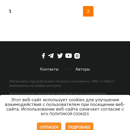
1
2
Контакты
Авторы
Материалы под рубриками «Новости компании», «PR» и «Факт»
размещены на правах рекламы
Использование материалов разрешается при размещении
активной гиперссылки на KP.UA в первом абзаце.
Этот веб-сайт использует cookies для улучшения
взаимодействия с пользователем при посещении веб-
© ООО «ЮЛАВ МЕДИА»,2026. Все права защищены.
сайта. Использование веб-сайта означает согласие с
его
ПОЛИТИКОЙ COOKIES
Дизайн
СОГЛАСЕН
ПОДРОБНЕЕ