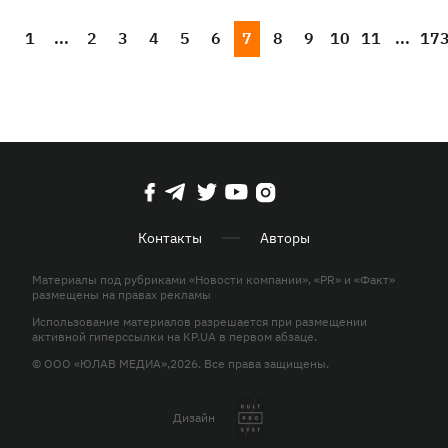
1
...
2
3
4
5
6
7
8
9
10
11
...
17
Контакты
Авторы
Материалы под рубриками «Новости компании», «PR» и «Факт»
размещены на правах рекламы
Использование материалов разрешается при размещении
активной гиперссылки на KP.UA в первом абзаце.
© ООО «ЮЛАВ МЕДИА»,2026. Все права защищены.
Дизайн