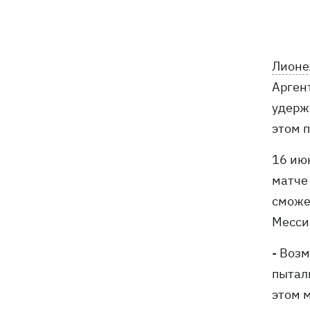
тесты ИИ-модели Astra из-за
опасений по поводу ее
кибервозможностей
Лионе
В Болгарии дрон взорвался недалеко
17:48
Арген
от крупного газопровода
удерж
После длительной болезни в
17:07
этом 
Аргентине умер отец Лионеля Месси
16 ию
В Марганце и соседних населенных
16:39
матче
пунктах возобновили водоснабжение
сможет
Месси
Россияне атаковали рейсовый
16:11
автобус в Никополе - есть жертвы
- Воз
16:00
Конец света на 7 секунд: соцсети в
пытали
панике, ожидая 12 августа, и при чем
этом 
тут НАСА