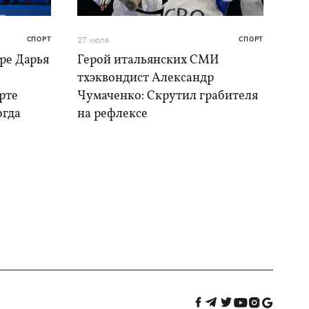
СПОРТ
27 июля
СПОРТ
ре Дарья
Герой итальянских СМИ
тхэквондист Александр
рте
Чумаченко: Скрутил грабителя
огда
на рефлексе