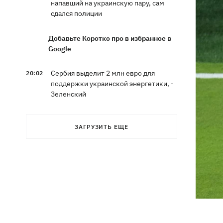
напавший на украинскую пару, сам
сдался полиции
Добавьте Коротко про в избранное в
Google
Сербия выделит 2 млн евро для
20:02
поддержки украинской энергетики, -
Зеленский
Чат Telegram, где координировались
19:23
ЗАГРУЗИТЬ ЕЩЕ
акции за Федорова, удалили после
задержания админа
Чемпион ММА Гудзь язвительно
18:59
отреагировал на свое отстаранение
из проекта ко Дню Независимости
Компания OpenAI приостановила
18:16