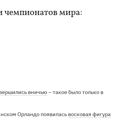
и чемпионатов мира:
авершились вничью
– такое было только в
канском Орландо появилась
восковая фигура