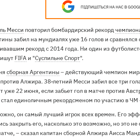
ПІДПИШІТЬСЯ НА НАС В GOOG
ль Месси
повторил бомбардирский рекорд
чемпиона
тины забил на мундиалях уже 16 голов и сравнялс
ивавшим рекорд с 2014 года. Ни один из футболист
пишут
FIFA
и "
Суспильне Спорт
".
ня
сборная Аргентины
– действующий чемпион мира 
 против Алжира. 38-летний Месси забил все три го
 уже 22 июня, если забьет гол в матче против Авст
 стал единоличным рекордсменом по участию в ЧМ - 
можно, он самый лучший игрок всех времен. Его эфф
сь закрыть его, насколько это возможно, но это не
матче, – сказал капитан сборной Алжира Аисса Ман