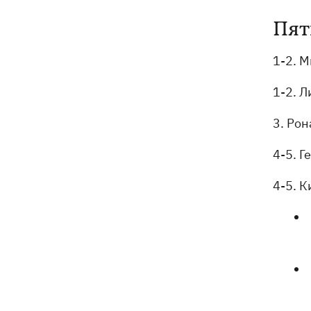
Пят
1-2. М
1-2. Л
3. Рон
4-5. Г
4-5. К