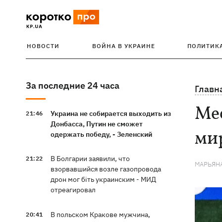
НОВОСТИ
ВОЙНА В УКРАИНЕ
ПОЛИТИК
За последние 24 часа
Главн
Ме
Украина не собирается выходить из
21:46
Донбасса, Путин не сможет
мир
одержать победу, - Зеленский
В Болгарии заявили, что
21:22
МАРЬЯН
взорвавшийся возле газопровода
дрон мог біть украинским - МИД
отреагировал
В польском Кракове мужчина,
20:41