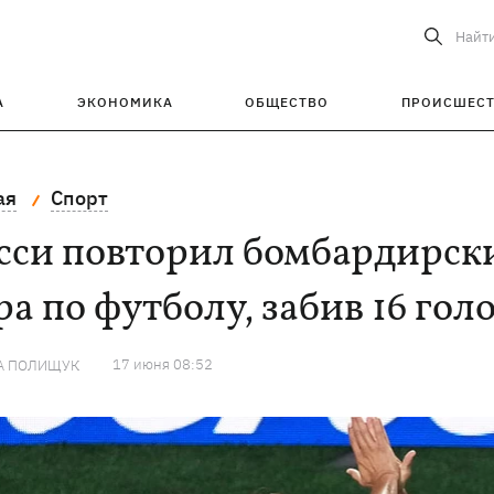
Найт
А
ЭКОНОМИКА
ОБЩЕСТВО
ПРОИСШЕС
ая
Спорт
сси повторил бомбардирск
а по футболу, забив 16 гол
17 июня 08:52
А ПОЛИЩУК