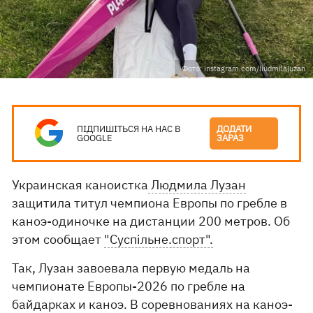
Фото: instagram.com/liudmilaluzan
ПІДПИШІТЬСЯ НА НАС В
ДОДАТИ
GOOGLE
ЗАРАЗ
Украинская каноистка
Людмила Лузан
защитила титул чемпиона Европы по гребле в
каноэ-одиночке на дистанции 200 метров. Об
этом сообщает
"Суспільне.спорт".
Так, Лузан завоевала первую медаль на
чемпионате Европы-2026 по гребле на
байдарках и каноэ. В соревнованиях на каноэ-