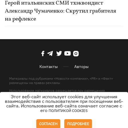
Герой итальянских СМИ тхэквондист
Александр Чумаченко: Скрутил грабителя
на рефлексе
Контакты
Авторы
Материалы под рубриками «Новости компании», «PR» и «Факт»
размещены на правах рекламы
Использование материалов разрешается при размещении
активной гиперссылки на KP.UA в первом абзаце.
Этот веб-сайт использует cookies для улучшения
взаимодействия с пользователем при посещении веб-
© ООО «ЮЛАВ МЕДИА»,2026. Все права защищены.
сайта. Использование веб-сайта означает согласие с
его
ПОЛИТИКОЙ COOKIES
Дизайн
СОГЛАСЕН
ПОДРОБНЕЕ