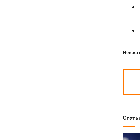
праздник, Россия напала на Грузию,
что сегодня нельзя делать
Новости
Стать