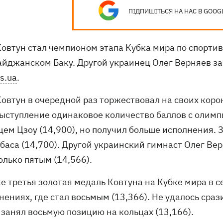
ПІДПИШІТЬСЯ НА НАС В GOOG
Ковтун стал чемпионом этапа Кубка мира по спорти
айджанском Баку. Другой украинец Олег Верняев за
s.ua
.
Ковтун в очередной раз торжествовал на своих коро
выступление одинаковое количество баллов с олимп
цем Цзоу (14,900), но получил больше исполнения. 
баса (14,700). Другой украинский гимнаст Олег Вер
олько пятым (14,566).
е третья золотая медаль Ковтуна на Кубке мира в с
ениях, где стал восьмым (13,366). Не удалось сраз
 занял восьмую позицию на кольцах (13,166).