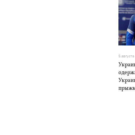
5 августа
Украи
одерж
Украи
прыжк