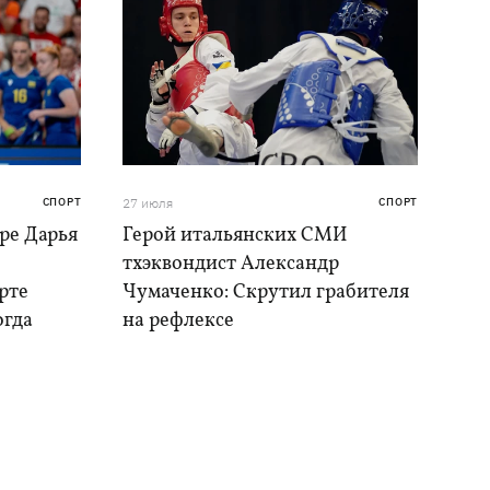
СПОРТ
27 июля
СПОРТ
ре Дарья
Герой итальянских СМИ
тхэквондист Александр
рте
Чумаченко: Скрутил грабителя
огда
на рефлексе