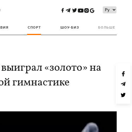
и
ТВИЯ
СПОРТ
ШОУ-БИЗ
БОЛЬШЕ
 выиграл «золото» на
ной гимнастике