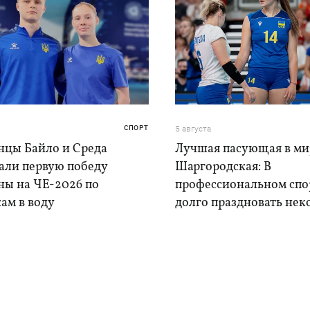
СПОРТ
5 августа
нцы Байло и Среда
Лучшая пасующая в ми
али первую победу
Шаргородская: В
ны на ЧЕ-2026 по
профессиональном спо
ам в воду
долго праздновать нек