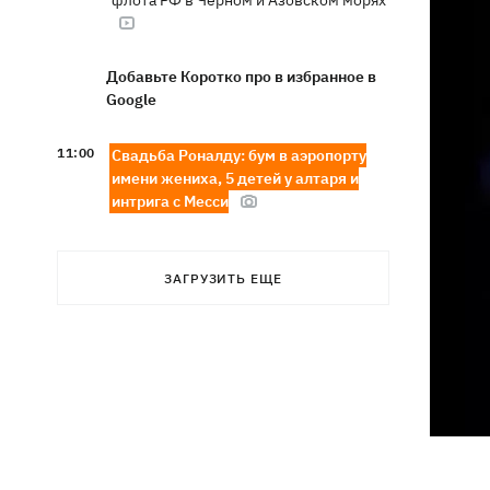
флота РФ в Черном и Азовском морях
Добавьте Коротко про в избранное в
Google
11:00
Свадьба Роналду: бум в аэропорту
имени жениха, 5 детей у алтаря и
интрига с Месси
Энергосистема прошла рекордную
10:58
августовскую жару без отключений, -
ЗАГРУЗИТЬ ЕЩЕ
Шмыгаль
Ни одной сбитой ракеты - ночью
10:05
Россия атаковала баллистикой и
более 150 БпЛА
Фронтмен группы «Ногу свело!» Макс
09:17
Покровский объяснил, зачем приехал