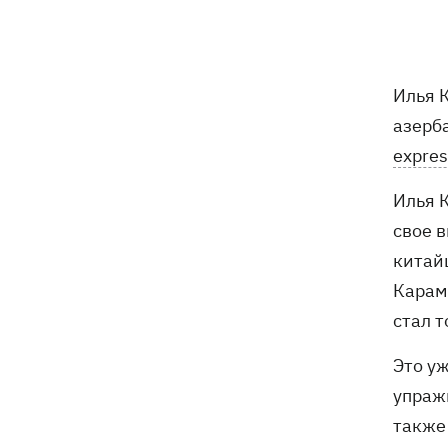
в Украину
Дороги в Буковеле превратились в
08:51
горные реки – мощный грозовой
Илья 
ураган натворил беды на
Франковщине
азерб
expres
08:00
Прожиточный минимум: как
высчитывают уровень «нормальной
Илья 
жизни» в Украине и мире
свое 
В центре Львова произошла массовая
07:47
китай
драка, есть раненые, - соцсети
Карам
стал т
В результате ночной атаки на
07:27
Киевщине погибли четыре человека,
Это уж
среди них – ребенок (ОБНОВЛЕНО)
упражн
также
8 августа – какой сегодня церковный
05:30