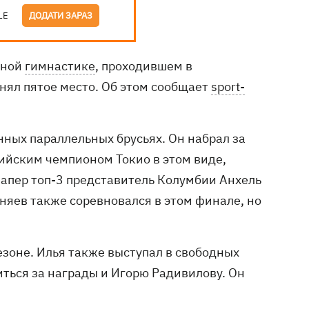
LE
ДОДАТИ ЗАРАЗ
вной
гимнастике
, проходившем в
нял пятое место. Об этом сообщает
sport-
нных параллельных брусьях. Он набрал за
ийским чемпионом Токио в этом виде,
Запер топ-3 представитель Колумбии Анхель
няев также соревновался в этом финале, но
езоне. Илья также выступал в свободных
иться за награды и Игорю Радивилову. Он