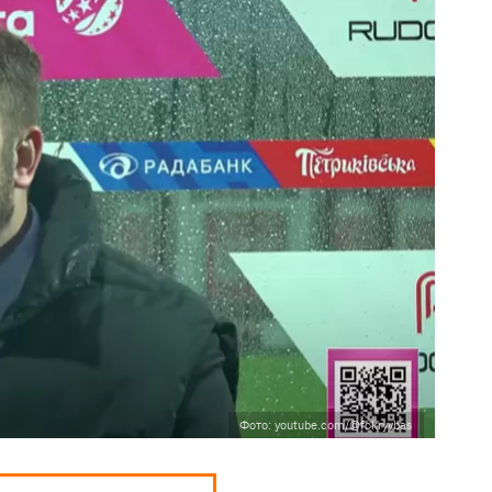
Фото: youtube.com/@fckryvbas