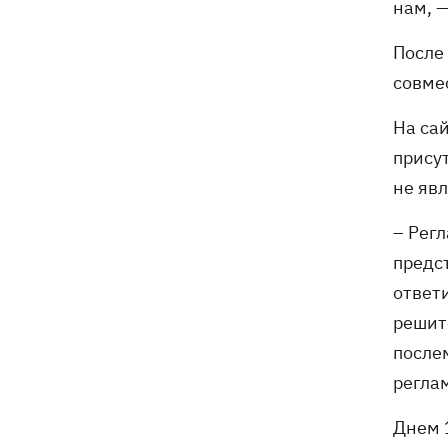
нам, —
и рассказал о целях визита
После
совме
На са
прису
не яв
– Рег
предс
ответ
решит
после
регла
Днем 