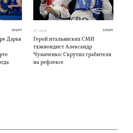
СПОРТ
27 июля
СПОРТ
ре Дарья
Герой итальянских СМИ
тхэквондист Александр
рте
Чумаченко: Скрутил грабителя
огда
на рефлексе