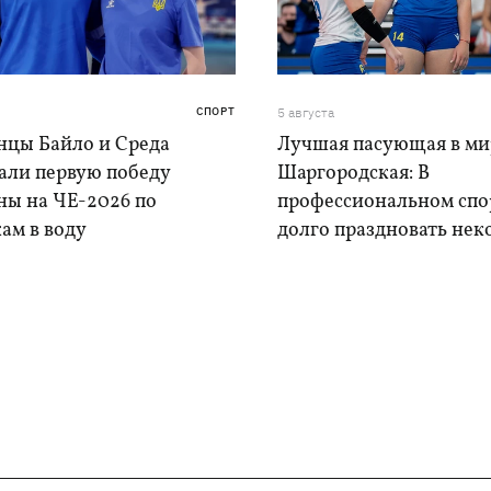
СПОРТ
5 августа
нцы Байло и Среда
Лучшая пасующая в ми
али первую победу
Шаргородская: В
ны на ЧЕ-2026 по
профессиональном спо
ам в воду
долго праздновать нек