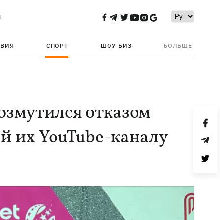
и
ТВИЯ
СПОРТ
ШОУ-БИЗ
БОЛЬШЕ
возмутился отказом
й их YouTube-каналу