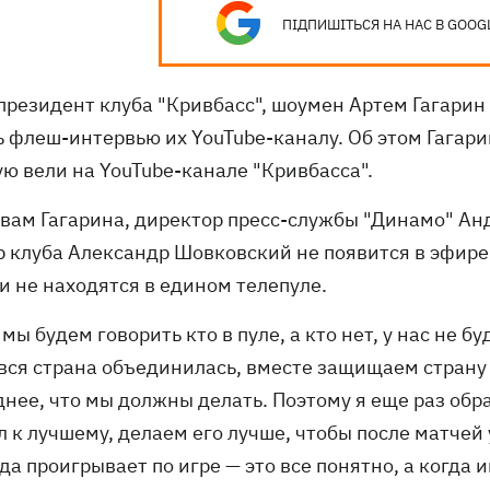
ПІДПИШІТЬСЯ НА НАС В GOOG
президент клуба "Кривбасс", шоумен Артем Гагари
ь флеш-интервью их YouTube-каналу. Об этом Гагари
ую вели на YouTube-канале "Кривбасса".
овам Гагарина, директор пресс-службы "Динамо" Ан
р клуба Александр Шовковский не появится в эфире 
и не находятся в едином телепуле.
 мы будем говорить кто в пуле, а кто нет, у нас не 
вся страна объединилась, вместе защищаем страну о
днее, что мы должны делать. Поэтому я еще раз об
л к лучшему, делаем его лучше, чтобы после матчей
а проигрывает по игре — это все понятно, а когда и