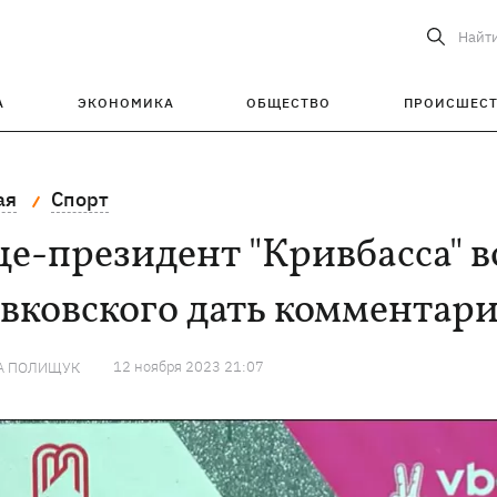
Найт
А
ЭКОНОМИКА
ОБЩЕСТВО
ПРОИСШЕС
ая
Спорт
е-президент "Кривбасса" 
вковского дать комментари
12 ноября 2023 21:07
А ПОЛИЩУК