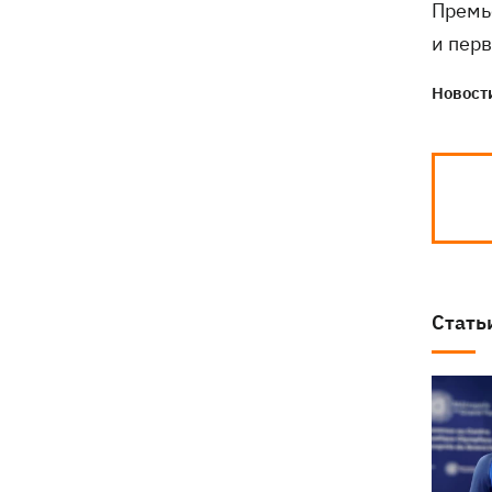
Премь
и перв
Новости
Стать