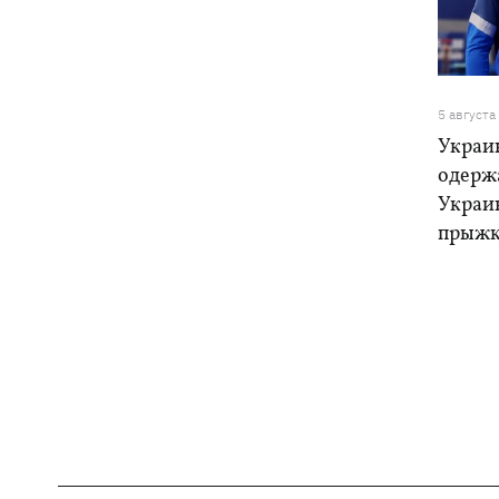
5 августа
Украи
одерж
Украи
прыжк