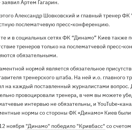
 заявил Артем Гагарин.
 этого Александр Шовковский и главный тренер ФК
стную послематчевую пресс-конференцию.
йте и в социальных сетях ФК “Динамо” Киев также 
тствие тренеров только на послематчевой пресс-к
ляются обязательными.
ламентной нормой является обязательное присутст
тавителя тренерского штаба. На ней и.о. главного
ил на каждый поставленный журналистами вопрос.
ельно провоцировали тренера, в чем вы можете убе
матчевые интервью не обязательны, и YouTube-канал
ментные нормы со стороны ФК «Динамо» Киев были 
12 ноября
"Динамо" победило "Кривбасс"
со счетом