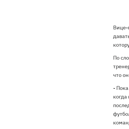
7 августа
Суспильне отреагировало на письмо
21:47
Вице-
Оли Поляковой с призывами
дават
изменить правила Нацотбора
котор
Во Львове выставили обгоревшие
21:20
По сл
экземпляры книг с уничтоженного
склада в Харькове
трене
что он
Собаку, которую сотрудники Новой
21:02
почты выгнали на жару, нашли - пса
- Пока
накормили и забрали домой
когда 
после
Сенат США одобрил законопроект
20:40
Грэма об "адских санкциях" против РФ
футбо
команд
Зеленский впервые прибыл в Сербию
20:14