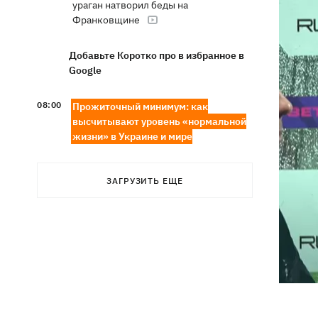
ураган натворил беды на
Франковщине
Добавьте Коротко про в избранное в
Google
08:00
Прожиточный минимум: как
высчитывают уровень «нормальной
жизни» в Украине и мире
В центре Львова произошла массовая
07:47
драка, есть раненые, - соцсети
ЗАГРУЗИТЬ ЕЩЕ
В результате ночной атаки на
07:27
Киевщине погибли три человека,
среди них – ребенок
8 августа – какой сегодня церковный
05:30
праздник, Россия напала на Грузию,
что сегодня нельзя делать