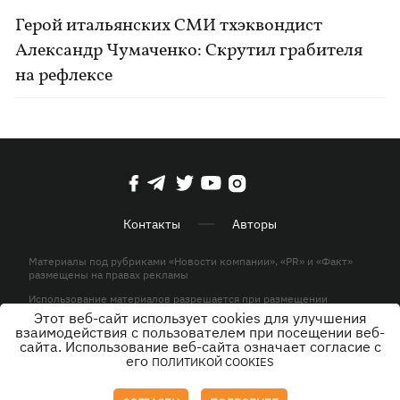
Герой итальянских СМИ тхэквондист
Александр Чумаченко: Скрутил грабителя
на рефлексе
Контакты
Авторы
Материалы под рубриками «Новости компании», «PR» и «Факт»
размещены на правах рекламы
Использование материалов разрешается при размещении
активной гиперссылки на KP.UA в первом абзаце.
Этот веб-сайт использует cookies для улучшения
взаимодействия с пользователем при посещении веб-
© ООО «ЮЛАВ МЕДИА»,2026. Все права защищены.
сайта. Использование веб-сайта означает согласие с
его
ПОЛИТИКОЙ COOKIES
Дизайн