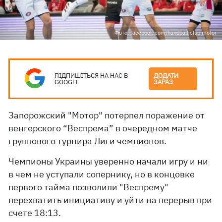
Фото: facebook.com/handball.club.motor
ПІДПИШІТЬСЯ НА НАС В
ДОДАТИ
GOOGLE
ЗАРАЗ
Запорожский "Мотор" потерпел поражение от
венгерского “Веспрема” в очередном матче
группового турнира Лиги чемпионов.
Чемпионы Украины уверенно начали игру и ни
в чем не уступали сопернику, но в концовке
первого тайма позволили "Веспрему"
перехватить инициативу и уйти на перерыв при
счете 18:13.