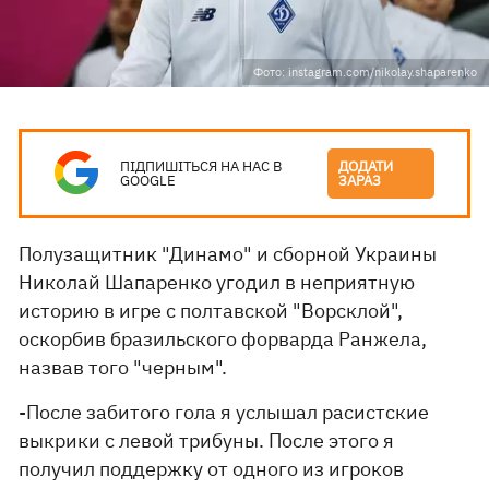
Фото: instagram.com/nikolay.shaparenko
ПІДПИШІТЬСЯ НА НАС В
ДОДАТИ
GOOGLE
ЗАРАЗ
Полузащитник "Динамо" и сборной Украины
Николай Шапаренко угодил в неприятную
историю в игре с полтавской "Ворсклой",
оскорбив бразильского форварда Ранжела,
назвав того "черным".
-После забитого гола я услышал расистские
выкрики с левой трибуны. После этого я
получил поддержку от одного из игроков