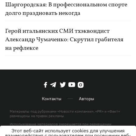
Шаргородская: В профессиональном спорте
долго праздновать некогда
Герой итальянских СМИ тхэквондист
Александр Чумаченко: Скрутил грабителя
на рефлексе
Контакты
Авторы
Материалы под рубриками «Новости компании», «PR» и «Факт»
размещены на правах рекламы
Использование материалов разрешается при размещении
активной гиперссылки на KP.UA в первом абзаце.
Этот веб-сайт использует cookies для улучшения
взаимодействия с пользователем при посещении веб-