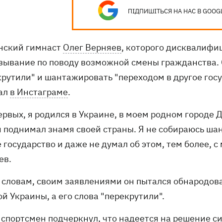
ПІДПИШІТЬСЯ НА НАС В GOOG
нский гимнаст
Олег Верняев
, которого дисквалифиц
зывание по поводу возможной смены гражданства. С
рутили" и шантажировать "переходом в другое госу
ал
в Инстаграме
.
ервых, я родился в Украине, в моем родном городе
 я поднимал знамя своей страны. Я не собираюсь ша
 государство и даже не думал об этом, тем более, с
ев.
о словам, своим заявлениями он пытался обнародов
й Украины, а его слова "перекрутили".
 спортсмен подчеркнул, что надеется на решение с