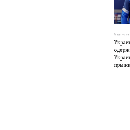
5 августа
Украи
одерж
Украи
прыжк