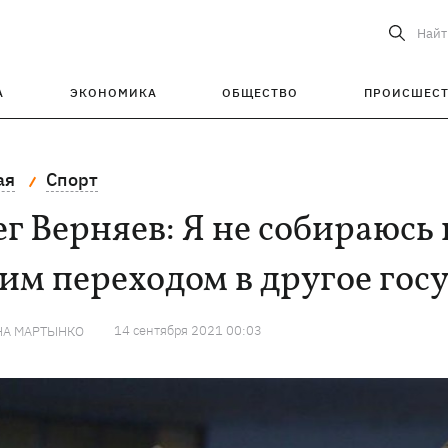
Найт
А
ЭКОНОМИКА
ОБЩЕСТВО
ПРОИСШЕС
ая
Спорт
г Верняев: Я не собираюсь
им переходом в другое гос
14 сентября 2021 00:03
НА МАРТЫНКО