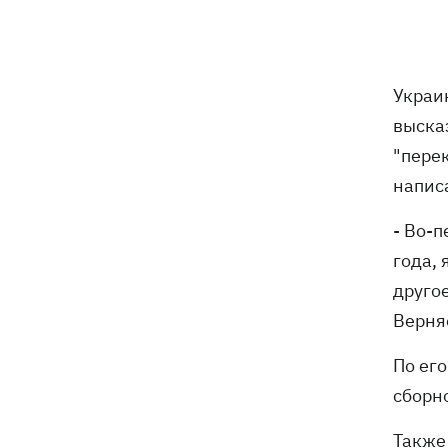
погибли собаки
Российские дроны уничтожили депо
19:15
"Укрпочты" в Павлограде, погибли
Украи
сотрудники
выска
Зеленский учредил новый праздник -
18:43
"перек
День войск связи и
напис
кибербезопасности ВСУ
- Во-п
Украинский кандидат в судьи МКС
18:13
года,
Кишакевич не прошел тест на знание
языков
другое
Верня
18:05
Кадровая реформа Драпатого:
Валерий Маркус может стать
По ег
«генералом всех сержантов» ВСУ
сборно
Оленивка: «Азов», СБУ и Офис
17:58
Также