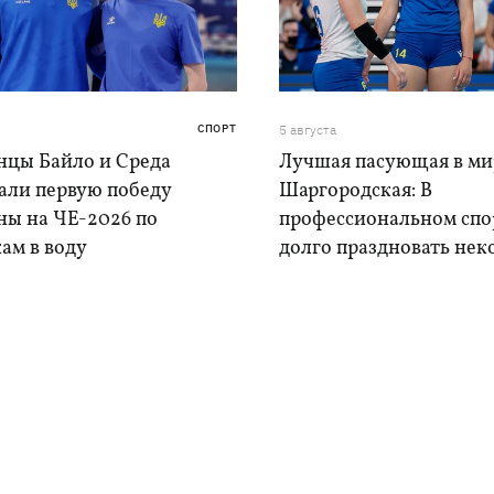
СПОРТ
5 августа
нцы Байло и Среда
Лучшая пасующая в ми
али первую победу
Шаргородская: В
ны на ЧЕ-2026 по
профессиональном спо
ам в воду
долго праздновать нек