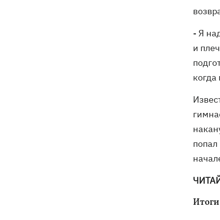
Генпрокурора обнародовали новые
возвр
детали теракта против украинских
военнопленных
- Я на
и пле
подго
когда
Извес
гимна
накан
попал 
начал
ЧИТА
Итоги