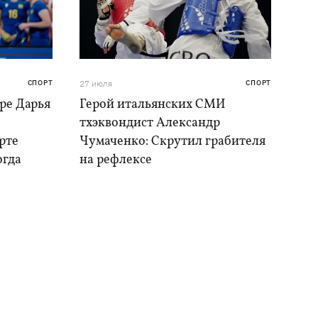
СПОРТ
27 июля
СПОРТ
ре Дарья
Герой итальянских СМИ
тхэквондист Александр
рте
Чумаченко: Скрутил грабителя
огда
на рефлексе