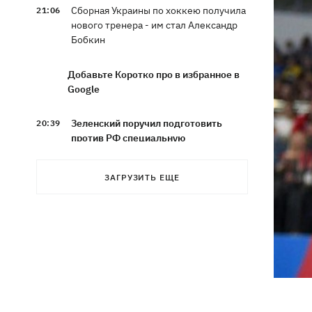
Сборная Украины по хоккею получила
21:06
нового тренера - им стал Александр
Бобкин
Добавьте Коротко про в избранное в
Google
Зеленский поручил подготовить
20:39
против РФ специальную
санкционную операцию
ЗАГРУЗИТЬ ЕЩЕ
Дроны СБУ поразили два корабля ФСБ
20:12
РФ "Балаклава" и "Керчь"
Зеленский подписал указы об
19:40
увольнении еще четырех послов
Сердце не выдержало - в результате
19:19
атаки РФ в приюте на Киевщине