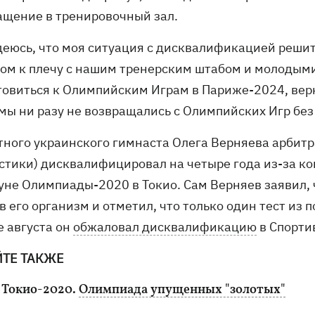
ащение в тренировочный зал.
деюсь, что моя ситуация с дисквалификацией решит
чом к плечу с нашим тренерским штабом и молодым
товиться к Олимпийским Играм в Париже-2024, верн
 мы ни разу не возвращались с Олимпийских Игр без
тного украинского гимнаста Олега Верняева арбит
стики) дисквалифицировал на четыре года из-за к
уне Олимпиады-2020 в Токио. Сам Верняев заявил, 
в его организм и отметил, что только один тест из 
е августа он
обжаловал дисквалификацию
в Спорти
ЙТЕ ТАКЖЕ
 Токио-2020.
Олимпиада упущенных "золотых"