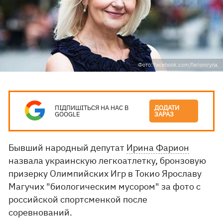
Фото: facebook.com/farioniryna
ПІДПИШІТЬСЯ НА НАС В
ДОДАТИ
GOOGLE
ЗАРАЗ
Бывший народный депутат
Ирина Фарион
назвала украинскую легкоатлетку, бронзовую
призерку Олимпийских Игр в Токио Ярославу
Магучих "биологическим мусором" за фото с
российской спортсменкой после
соревнований.