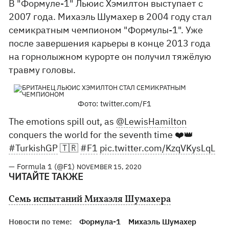
В "Формуле-1" Льюис Хэмилтон выступает с
2007 года. Михаэль Шумахер в 2004 году стал
семикратным чемпионом "Формулы-1". Уже
после завершения карьеры в конце 2013 года
на горнолыжном курорте он получил тяжёлую
травму головы.
Фото: twitter.com/F1
The emotions spill out, as
@LewisHamilton
conquers the world for the seventh time ❤️👑
#TurkishGP
🇹🇷
#F1
pic.twitter.com/KzqVKysLqL
— Formula 1 (@F1)
NOVEMBER 15, 2020
ЧИТАЙТЕ ТАКЖЕ
Семь испытаний Михаэля Шумахера
Новости по теме:
Формула-1
Михаэль Шумахер