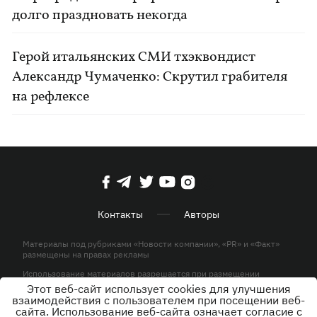
долго праздновать некогда
Герой итальянских СМИ тхэквондист
Александр Чумаченко: Скрутил грабителя
на рефлексе
Контакты
Авторы
Материалы под рубриками «Новости компании», «PR» и «Факт»
размещены на правах рекламы
Использование материалов разрешается при размещении
активной гиперссылки на KP.UA в первом абзаце.
Этот веб-сайт использует cookies для улучшения
взаимодействия с пользователем при посещении веб-
© ООО «ЮЛАВ МЕДИА»,2026. Все права защищены.
сайта. Использование веб-сайта означает согласие с