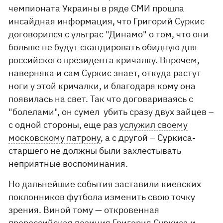
чемпионата Украины в ряде СМИ прошла
инсайдная информация, что Григорий Суркис
договорился с ультрас "Динамо" о том, что они
больше не будут скандировать обидную для
российского президента кричалку. Впрочем,
наверняка и сам Суркис знает, откуда растут
ноги у этой кричалки, и благодаря кому она
появилась на свет. Так что договариваясь с
"болелами", он сумел убить сразу двух зайцев –
с одной стороны, еще раз
услужил своему
московскому патрону
, а с другой – Суркиса-
старшего не должны были захлестывать
неприятные воспоминания.
Но дальнейшие события заставили киевских
поклонников футбола изменить свою точку
зрения. Виной тому — откровенная
пророссийская позиция Григория Суркиса и