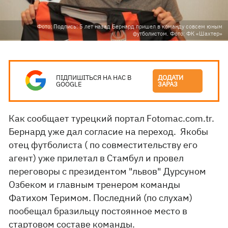
Фото: Подпись: 5 лет назад Бернард пришел в команду совсем юным
футболистом. Фото: ФК «Шахтер»
ПІДПИШІТЬСЯ НА НАС В
ДОДАТИ
GOOGLE
ЗАРАЗ
Как сообщает турецкий портал Fotomac.com.tr.
Бернард уже дал согласие на переход. Якобы
отец футболиста ( по совместительству его
агент) уже прилетал в Стамбул и провел
переговоры с президентом "львов" Дурсуном
Озбеком и главным тренером команды
Фатихом Теримом. Последний (по слухам)
пообещал бразильцу постоянное место в
стартовом составе команды.