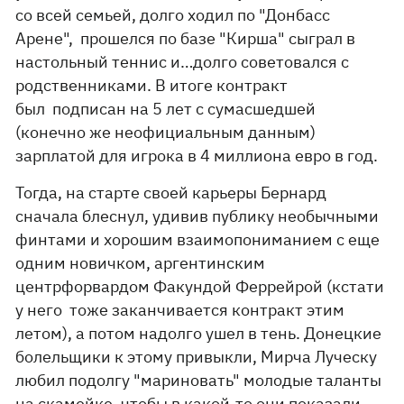
со всей семьей, долго ходил по "Донбасс
Арене", прошелся по базе "Кирша" сыграл в
настольный теннис и…долго советовался с
родственниками. В итоге контракт
был подписан на 5 лет с сумасшедшей
(конечно же неофициальным данным)
зарплатой для игрока в 4 миллиона евро в год.
Тогда, на старте своей карьеры Бернард
сначала блеснул, удивив публику необычными
финтами и хорошим взаимопониманием с еще
одним новичком, аргентинским
центрфорвардом Факундой Феррейрой (кстати
у него тоже заканчивается контракт этим
летом), а потом надолго ушел в тень. Донецкие
болельщики к этому привыкли, Мирча Луческу
любил подолгу "мариновать" молодые таланты
на скамейке, чтобы в какой-то они показали