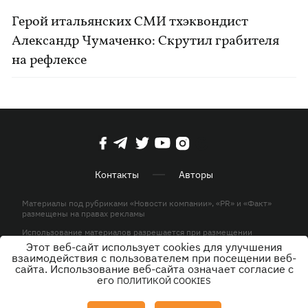
Герой итальянских СМИ тхэквондист
Александр Чумаченко: Скрутил грабителя
на рефлексе
Контакты
Авторы
Материалы под рубриками «Новости компании», «PR» и «Факт»
размещены на правах рекламы
Использование материалов разрешается при размещении
активной гиперссылки на KP.UA в первом абзаце.
Этот веб-сайт использует cookies для улучшения
взаимодействия с пользователем при посещении веб-
© ООО «ЮЛАВ МЕДИА»,2026. Все права защищены.
сайта. Использование веб-сайта означает согласие с
его
ПОЛИТИКОЙ COOKIES
Дизайн