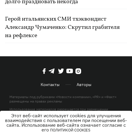
долго праздновать некогда
Герой итальянских СМИ тхэквондист
Александр Чумаченко: Скрутил грабителя
на рефлексе
Контакты
Авторы
Материалы под рубриками «Новости компании», «PR» и «Факт»
размещены на правах рекламы
Использование материалов разрешается при размещении
активной гиперссылки на KP.UA в первом абзаце.
Этот веб-сайт использует cookies для улучшения
взаимодействия с пользователем при посещении веб-
© ООО «ЮЛАВ МЕДИА»,2026. Все права защищены.
сайта. Использование веб-сайта означает согласие с
его
ПОЛИТИКОЙ COOKIES