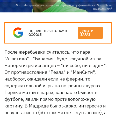
Фото: Интернет отреагировал на скучную игру фотожабами. Фото: Павел
ДАЦКОВСКИЙ.
ПІДПИШІТЬСЯ НА НАС В
ДОДАТИ
GOOGLE
ЗАРАЗ
После жеребьевки считалось, что пара
"Атлетико" - "Бавария" будет скучной из-за
манеры игры испанцев – "ни себе, ни людям".
От противостояния "Реала" и "МанСити",
наоборот, ожидали если не феерии, то
содержательной игры на встречных курсах.
Первые матчи в парах, как часто бывает в
футболе, явили прямо противоположную
картину. В Мадриде было жарко, интересно и
результативно (об этом матче – чуть позже), а