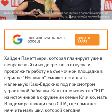
Фото: Надежна Ульяновна поможет молодым родителям в воспитании первенца.
Фото: Пресс-служба Кличко/Eastnews
ПІДПИШІТЬСЯ НА НАС В
ДОДАТИ
GOOGLE
ЗАРАЗ
Хайден Панеттьери
, которая планирует уже в
феврале выйти из декретного отпуска и
продолжить работу на съемочной площадке в
сериале "Нэшвилл", сможет оставлять
маленькую Каю-Евдокию под присмотром
украинской бабушки. Как стало известно "КП"
из источников в окружении семьи Кличко, мать
Владимира находится в США, где помогает
нянчить малышку, которой сегодня