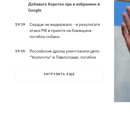
Добавьте Коротко про в избранное в
Google
Сердце не выдержало - в результате
19:19
атаки РФ в приюте на Киевщине
погибли собаки
Российские дроны уничтожили депо
19:15
"Укрпочты" в Павлограде, погибли
сотрудники
ЗАГРУЗИТЬ ЕЩЕ
Зеленский учредил новый праздник -
18:43
День войск связи и
кибербезопасности ВСУ
Украинский кандидат в судьи МКС
18:13
Кишакевич не прошел тест на знание
языков