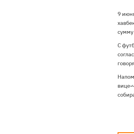
18:05
Кадровая реформа Драпатого:
Валерий Маркус может стать
9 июн
«генералом всех сержантов» ВСУ
хавбе
сумму
Оленивка: «Азов», СБУ и Офис
17:58
Генпрокурора обнародовали новые
С фут
детали теракта против украинских
военнопленных
согла
говоря
В Польше осквернили могилы УПА -
17:50
посольство требует расследования
Напом
вице-
Из электрички на Днепропетровщине
17:27
эвакуировали людей - два часа они на
собир
жаре сидели в поле, - соцсети
Зеленский назвал сроки создания
17:20
украинских систем баллистики и ПРО