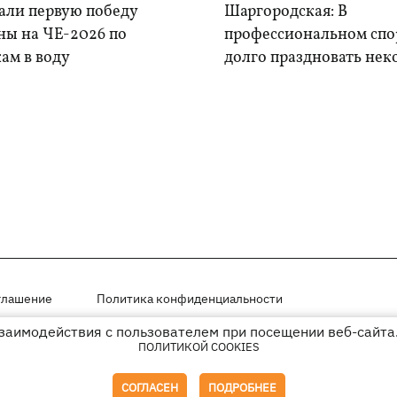
али первую победу
Шаргородская: В
ны на ЧЕ-2026 по
профессиональном спо
ам в воду
долго праздновать нек
глашение
Политика конфиденциальности
взаимодействия с пользователем при посещении веб-сайта.
мещены на правах рекламы
ПОЛИТИКОЙ COOKIES
иперссылки на KP.UA в первом абзаце.
СОГЛАСЕН
ПОДРОБНЕЕ