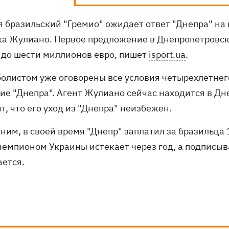
я бразильский "Гремио" ожидает ответ "Днепра" на
ка Жулиано. Первое предложение в Днепропетровске
 до шести миллионов евро, пишет
isport.ua
.
болистом уже оговорены все условия четырехлетнего
сие "Днепра". Агент Жулиано сейчас находится в Дн
т, что его уход из "Днепра" неизбежен.
ним, в своей время "Днепр" заплатил за бразильца
чемпионом Украины истекает через год, а подписыв
ается.