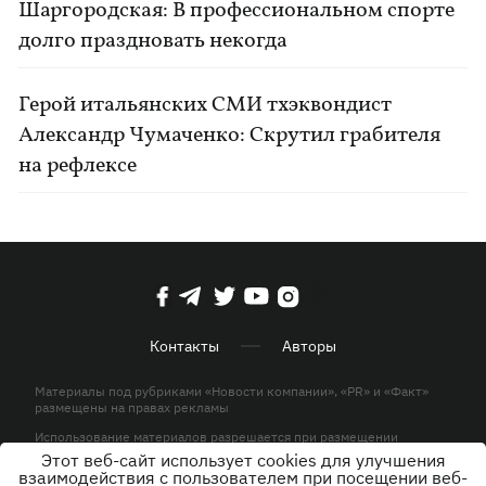
Шаргородская: В профессиональном спорте
долго праздновать некогда
Герой итальянских СМИ тхэквондист
Александр Чумаченко: Скрутил грабителя
на рефлексе
Контакты
Авторы
Материалы под рубриками «Новости компании», «PR» и «Факт»
размещены на правах рекламы
Использование материалов разрешается при размещении
активной гиперссылки на KP.UA в первом абзаце.
Этот веб-сайт использует cookies для улучшения
взаимодействия с пользователем при посещении веб-
© ООО «ЮЛАВ МЕДИА»,2026. Все права защищены.