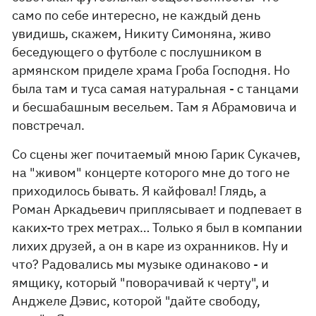
само по себе интересно, не каждый день
увидишь, скажем, Никиту Симоняна, живо
беседующего о футболе с послушником в
армянском приделе храма Гроба Господня. Но
была там и туса самая натуральная - с танцами
и бесшабашным весельем. Там я Абрамовича и
повстречал.
Со сцены жег почитаемый мною Гарик Сукачев,
на "живом" концерте которого мне до того не
приходилось бывать. Я кайфовал! Глядь, а
Роман Аркадьевич приплясывает и подпевает в
каких-то трех метрах… Только я был в компании
лихих друзей, а он в каре из охранников. Ну и
что? Радовались мы музыке одинаково - и
ямщику, который "поворачивай к черту", и
Анджеле Дэвис, которой "дайте свободу,