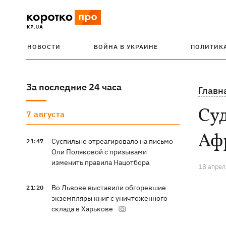
НОВОСТИ
ВОЙНА В УКРАИНЕ
ПОЛИТИК
За последние 24 часа
Главн
Суд
7 августа
Аф
Суспильне отреагировало на письмо
21:47
Оли Поляковой с призывами
изменить правила Нацотбора
18 апрел
Во Львове выставили обгоревшие
21:20
экземпляры книг с уничтоженного
склада в Харькове