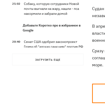
Собаку, которую сотрудники Новой
21:02
Судан
почты выгнали на жару, нашли - пса
накормили и забрали домой
незав
Добавьте Коротко про в избранное в
В апре
Google
власт
военн
Сенат США одобрил законопроект
20:40
Грэма об "адских санкциях" против РФ
Сразу
согла
Зеленский впервые прибыл в Сербию
20:14
ЗАГРУЗИТЬ ЕЩЕ
и рассказал о целях визита
море.
Во Львове ввели карантинные
20:04
ограничения из-за обнаружения
бешенства у кота
Украина и Польша завершили
19:49
эксгумацию жертв Волынской