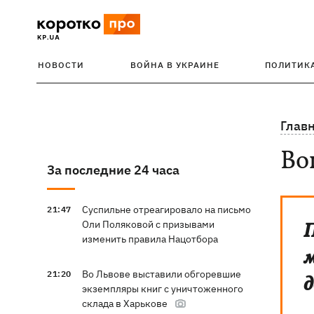
НОВОСТИ
ВОЙНА В УКРАИНЕ
ПОЛИТИК
Глав
Во
За последние 24 часа
Суспильне отреагировало на письмо
21:47
Оли Поляковой с призывами
П
изменить правила Нацотбора
м
Во Львове выставили обгоревшие
21:20
д
экземпляры книг с уничтоженного
склада в Харькове