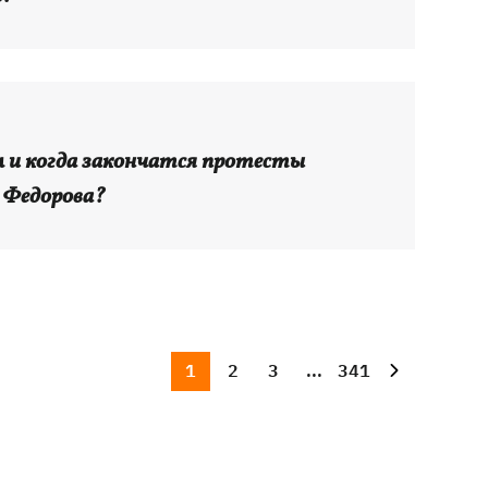
м и когда закончатся протесты
 Федорова?
1
2
3
...
341