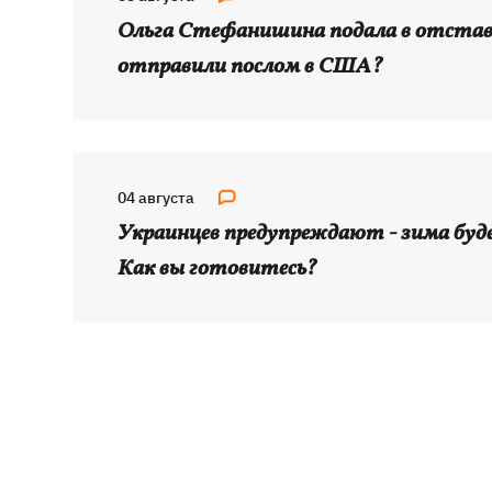
"теневого флота" и базу ФСБ в
Крыму
Ольга Стефанишина подала в отставк
отправили послом в США?
Навроцкий в годовщину своего
18:20
президентства пообещал
поддерживать Украину в борьбе с РФ
04 августа
Украинцев предупреждают - зима буд
Как вы готовитесь?