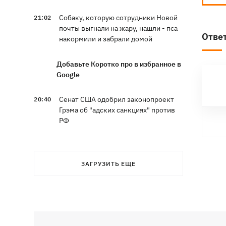
Собаку, которую сотрудники Новой
21:02
почты выгнали на жару, нашли - пса
Отве
накормили и забрали домой
Добавьте Коротко про в избранное в
Google
Сенат США одобрил законопроект
20:40
Грэма об "адских санкциях" против
РФ
Зеленский впервые прибыл в
20:14
Сербию и рассказал о целях визита
ЗАГРУЗИТЬ ЕЩЕ
Во Львове ввели карантинные
20:04
ограничения из-за обнаружения
бешенства у кота