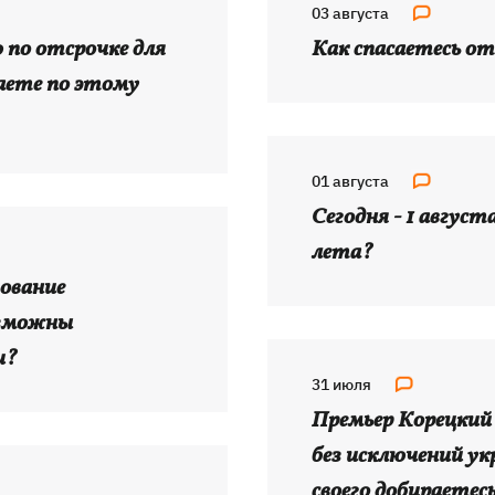
03 августа
 по отсрочке для
Как спасаетесь о
аете по этому
01 августа
Сегодня - 1 август
лета?
ование
озможны
и?
31 июля
Премьер Корецкий
без исключений ук
своего добираетес