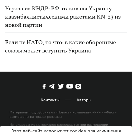
Угроза из КНДР: РФ атаковала Украину
квазибаллистическими ракетами KN-23 из
новой партии
Если не НАТО, то что: в какие оборонные
союзы может вступить Украина
Контакты
Авторы
Материалы под рубриками «Новости компании», «PR» и «Факт»
размещены на правах рекламы
Использование материалов разрешается при размещении
активной гиперссылки на KP.UA в первом абзаце.
Этот веб-сайт использует cookies для улучшения