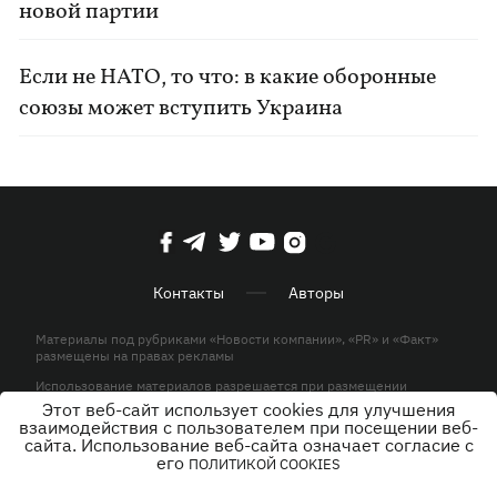
новой партии
Если не НАТО, то что: в какие оборонные
союзы может вступить Украина
Контакты
Авторы
Материалы под рубриками «Новости компании», «PR» и «Факт»
размещены на правах рекламы
Использование материалов разрешается при размещении
активной гиперссылки на KP.UA в первом абзаце.
Этот веб-сайт использует cookies для улучшения
взаимодействия с пользователем при посещении веб-
© ООО «ЮЛАВ МЕДИА»,2026. Все права защищены.
сайта. Использование веб-сайта означает согласие с
его
ПОЛИТИКОЙ COOKIES
Дизайн