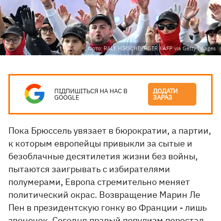
Фото: RALF HIRSCHBERGER / AFP via Getty Images
ПІДПИШІТЬСЯ НА НАС В
ДОДАТИ
GOOGLE
ЗАРАЗ
Пока Брюссель увязает в бюрократии, а партии,
к которым европейцы привыкли за сытые и
безоблачные десятилетия жизни без войны,
пытаются заигрывать с избирателями
полумерами, Европа стремительно меняет
политический окрас. Возвращение Марин Ле
Пен в президентскую гонку во Франции - лишь
звоночек. Сегодня
правый популизм
перестал