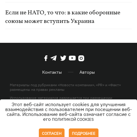
Если не НАТО, то что: в какие оборонные
союзы может вступить Украина
Контакты
Авторы
Материалы под рубриками «Новости компании», «PR» и «Факт»
размещены на правах рекламы
Использование материалов разрешается при размещении
активной гиперссылки на KP.UA в первом абзаце.
Этот веб-сайт использует cookies для улучшения
взаимодействия с пользователем при посещении веб-
© ООО «ЮЛАВ МЕДИА»,2026. Все права защищены.
сайта. Использование веб-сайта означает согласие с
его
ПОЛИТИКОЙ COOKIES
Дизайн
СОГЛАСЕН
ПОДРОБНЕЕ