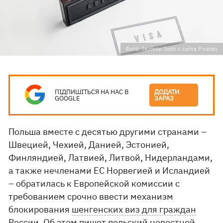
Фото: Jaydeep Joshi с сайта Pixabay
ПІДПИШІТЬСЯ НА НАС В
ДОДАТИ
GOOGLE
ЗАРАЗ
Польша вместе с десятью другими странами –
Швецией, Чехией, Данией, Эстонией,
Финляндией, Латвией, Литвой, Нидерландами,
а также нечленами ЕС Норвегией и Исландией
– обратилась к Европейской комиссии с
требованием срочно ввести механизм
блокирования
шенгенских виз для граждан
России
. Об этом пишет польский новостной