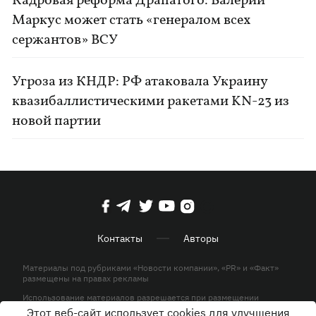
Кадровая реформа Драпатого: Валерий
Маркус может стать «генералом всех
сержантов» ВСУ
Угроза из КНДР: РФ атаковала Украину
квазибаллистическими ракетами KN-23 из
новой партии
Контакты
Авторы
Материалы под рубриками «Новости компании», «PR» и «Факт»
размещены на правах рекламы
Использование материалов разрешается при размещении
активной гиперссылки на KP.UA в первом абзаце.
Этот веб-сайт использует cookies для улучшения