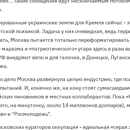
алее… Такие сообщения идут нескончаемым потоком,
.
ированные украинские земли для Кремля сейчас - э
тской психикой. Задача у них очевидная, ведь терр
ать, Москва пытается тотально переформатировать
 маразма и «патриотического» угара здесь в разы вы
 РФ внедряют вяло и для галочки, в Донецке, Луган
жа.
о дело Москва развернула целую индустрию, где пси
спытаний. И, конечно же, на кону стоят сумасшедши
йских чиновников и местных коллаборантов. Пока 
а это, на минуточку, около 14 миллионов долларов)
ов» и "Росмолодежь".
сковских кураторов оккупация - идеальная «серая з