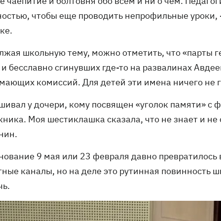
 чаепитие и болтовня обо всем и ни о чем. Педагог
ностью, чтобы еще проводить непрофильные уроки, 
ке.
лжая школьную тему, можно отметить, что «парты ге
 и бесславно сгинувших где-то на развалинах Авде
мающих комиссий. Для детей эти имена ничего не г
ашивал у дочери, кому посвящен «уголок памяти» с 
ника. Моя шестиклашка сказала, что не знает и не о
нин.
нование 9 мая или 23 февраля давно превратилось 
тные каналы, но на деле это рутинная повинность ш
чь.