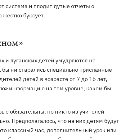
т система и плодит дутые отчеты о
 жестко буксует.
ажном»
их и луганских детей умудряются не
к бы ни старались специально присланные
ителей детей в возрасте от 7 до 16 лет,
ую» информацию на том уровне, каком бы
орые обязательны, но никто из учителей
ьно. Предполагалось, что на них детям будут
это классный час, дополнительный урок или