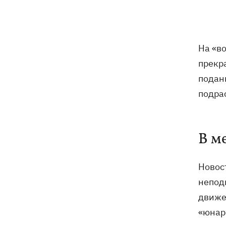
Путин может напасть на НАТО до
09:07
завершения войны в Украине -
разведка США для WSJ
На «в
Взрывы в Крыму и удары в 1700 км от
08:49
прекр
границы: горят аэродром
подан
«Гвардейское» и Wildberries в
Екатеринбурге
подра
МВД Германии опровергло наличие
07:51
оружия для Украины на самолете
В м
"Руслан", возле которого нашли дрон
Федоров заявил, что продолжает
07:27
Новос
переговоры с Маском об
непод
использовании Starlink на территории
РФ
движе
«юнар
07:00
5000 гривен на первоклассника: все,