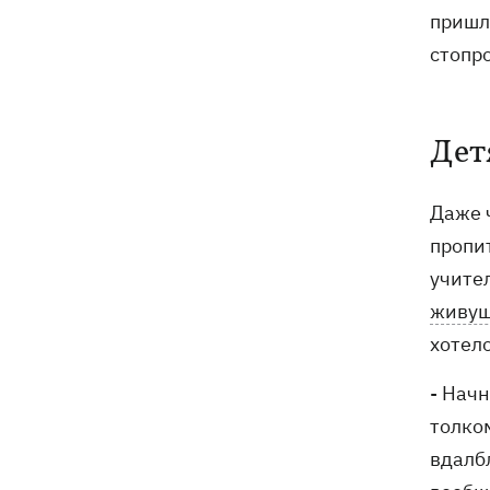
пришл
стопро
Дет
Даже 
пропи
учител
живущ
хотел
- Начн
толком
вдалб