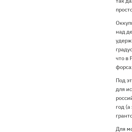
так д
что нужно знать о «Пакунке
школяра» в 2026 году
просто
Оккуп
над де
удерж
градус
что в
форса
Под эт
для и
росси
год (
грант
Для мо