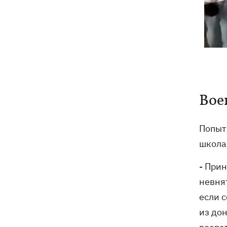
Вое
Попыт
школам
- Прин
невнят
если 
из дон