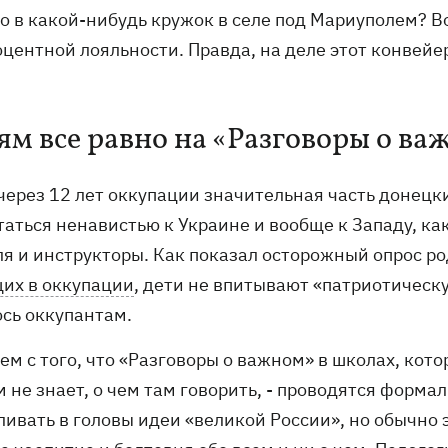
о в какой-нибудь кружок в селе под Мариуполем? Во
центной лояльности. Правда, на деле этот конвейер
ям все равно на «Разговоры о в
через 12 лет оккупации значительная часть донецк
таться ненавистью к Украине и вообще к Западу, ка
я и инструкторы. Как показал осторожный опрос род
их в оккупации
, дети не впитывают «патриотическ
ось оккупантам.
ем с того, что «Разговоры о важном» в школах, кот
 не знает, о чем там говорить, - проводятся формал
ливать в головы идеи «великой России», но обычно 