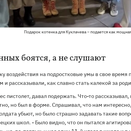
Подарок котенка для Куклачева – подается как мощна
нных боятся, а не слушают
ку воздействия на подростковые умы в свое время 
 и рассказывали, как славно стать калекой за роди
ес пистолет, давал подержать. Что-то рассказывал, 
но, но был в форме. Спрашивал, что нам интересно,
солдата убьют, но было страшно задавать такие воп
ецких школ. - Было видно, что он пытался агитиро