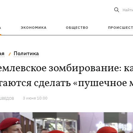
Найт
А
ЭКОНОМИКА
ОБЩЕСТВО
ПРОИСШЕС
ая
Политика
млевское зомбирование: ка
таются сделать «пушечное 
3 июня 10:00
ШВЕДОВ