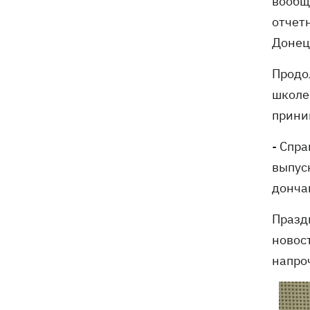
вообще
отчет
Донец
Продо
школе
прини
- Спр
выпуск
донча
Празд
новос
напро