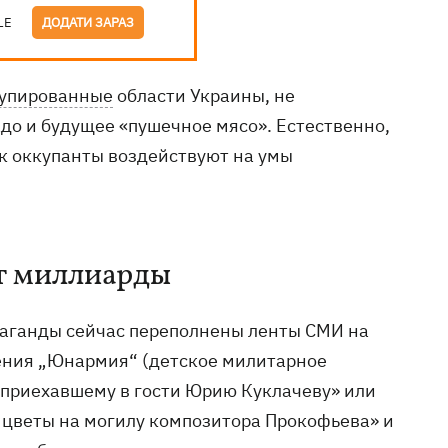
LE
ДОДАТИ ЗАРАЗ
упированные
области Украины, не
до и будущее «пушечное мясо». Естественно,
ак оккупанты воздействуют на умы
т миллиарды
паганды сейчас переполнены ленты СМИ на
ения „Юнармия“ (детское милитарное
приехавшему в гости Юрию Куклачеву» или
цветы на могилу композитора Прокофьева» и