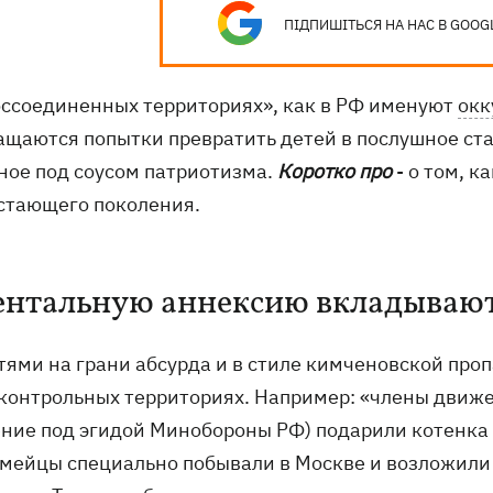
ПІДПИШІТЬСЯ НА НАС В GOOG
оссоединенных территориях», как в РФ именуют
окк
ащаются попытки превратить детей в послушное ста
ное под соусом патриотизма.
Коротко про
- о том, к
стающего поколения.
ентальную аннексию вкладываю
тями на грани абсурда и в стиле кимченовской про
контрольных территориях. Например: «члены движ
ние под эгидой Минобороны РФ) подарили котенка 
мейцы специально побывали в Москве и возложили 