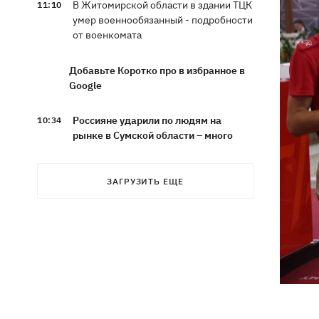
В Житомирской области в здании ТЦК
11:10
умер военнообязанный - подробности
от военкомата
Добавьте Коротко про в избранное в
Google
Россияне ударили по людям на
10:34
рынке в Сумской области – много
раненых
ЗАГРУЗИТЬ ЕЩЕ
На горе Петрос молния ударила в двух
09:59
туристов из Киева
Россияне атаковали 147 дронами по 5
09:23
направлениям
Карта боевых действий в Украине
09:16
07.08.2026