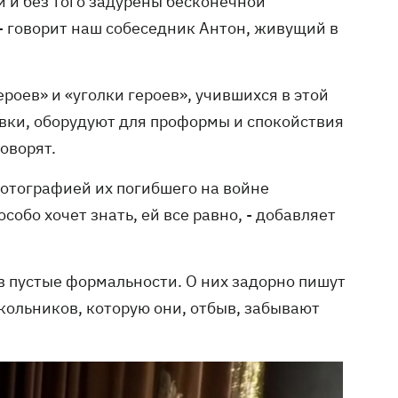
и и без того задурены бесконечной
- говорит наш собеседник Антон, живущий в
роев» и «уголки героев», учившихся в этой
евки, оборудуют для проформы и спокойствия
оворят.
фотографией их погибшего на войне
собо хочет знать, ей все равно, - добавляет
в пустые формальности. О них задорно пишут
кольников, которую они, отбыв, забывают