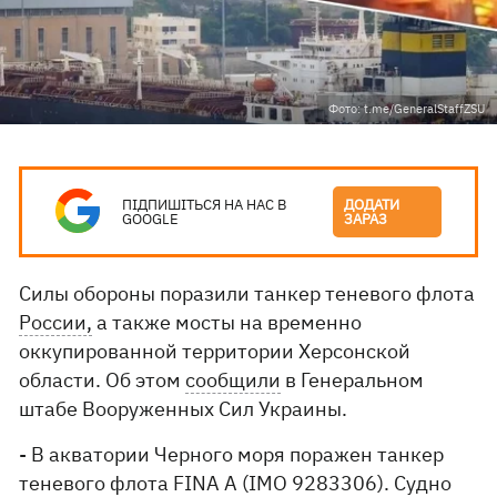
Фото: t.me/GeneralStaffZSU
ПІДПИШІТЬСЯ НА НАС В
ДОДАТИ
GOOGLE
ЗАРАЗ
Силы обороны поразили танкер теневого флота
России,
а также мосты на временно
оккупированной территории Херсонской
области. Об этом
сообщили
в Генеральном
штабе Вооруженных Сил Украины.
- В акватории Черного моря поражен танкер
теневого флота FINA A (IMO 9283306). Судно