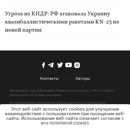
Угроза из КНДР: РФ атаковала Украину
квазибаллистическими ракетами KN-23 из
новой партии
Контакты
Авторы
Материалы под рубриками «Новости компании», «PR» и «Факт»
размещены на правах рекламы
Использование материалов разрешается при размещении
активной гиперссылки на KP.UA в первом абзаце.
Этот веб-сайт использует cookies для улучшения
взаимодействия с пользователем при посещении веб-
© ООО «ЮЛАВ МЕДИА»,2026. Все права защищены.
сайта. Использование веб-сайта означает согласие с
его
ПОЛИТИКОЙ COOKIES