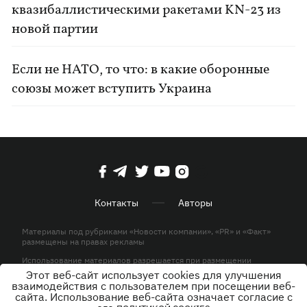
квазибаллистическими ракетами KN-23 из
новой партии
Если не НАТО, то что: в какие оборонные
союзы может вступить Украина
Контакты
Авторы
Материалы под рубриками «Новости компании», «PR» и «Факт»
размещены на правах рекламы
Использование материалов разрешается при размещении
активной гиперссылки на KP.UA в первом абзаце.
Этот веб-сайт использует cookies для улучшения
взаимодействия с пользователем при посещении веб-
© ООО «ЮЛАВ МЕДИА»,2026. Все права защищены.
сайта. Использование веб-сайта означает согласие с