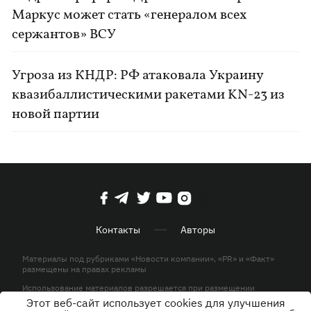
Маркус может стать «генералом всех
сержантов» ВСУ
Угроза из КНДР: РФ атаковала Украину
квазибаллистическими ракетами KN-23 из
новой партии
Контакты
Авторы
Материалы под рубриками «Новости компании», «PR» и «Факт»
размещены на правах рекламы
Использование материалов разрешается при размещении
активной гиперссылки на KP.UA в первом абзаце.
Этот веб-сайт использует cookies для улучшения