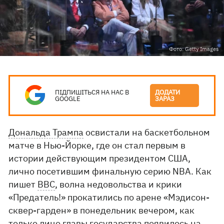
Фото: Getty Images
ПІДПИШІТЬСЯ НА НАС В
ДОДАТИ
GOOGLE
ЗАРАЗ
Дональда Трампа
освистали на баскетбольном
матче в Нью-Йорке, где он стал первым в
истории действующим президентом США,
лично посетившим финальную серию NBA. Как
пишет
BBC
, волна недовольства и крики
«Предатель!» прокатились по арене «Мэдисон-
сквер-гарден» в понедельник вечером, как
только лицо главы государства появилось на