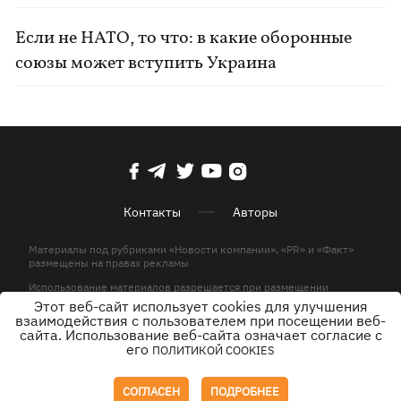
Если не НАТО, то что: в какие оборонные
союзы может вступить Украина
Контакты
Авторы
Материалы под рубриками «Новости компании», «PR» и «Факт»
размещены на правах рекламы
Использование материалов разрешается при размещении
активной гиперссылки на KP.UA в первом абзаце.
Этот веб-сайт использует cookies для улучшения
взаимодействия с пользователем при посещении веб-
© ООО «ЮЛАВ МЕДИА»,2026. Все права защищены.
сайта. Использование веб-сайта означает согласие с
его
ПОЛИТИКОЙ COOKIES
Дизайн
СОГЛАСЕН
ПОДРОБНЕЕ