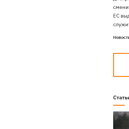
смени
ЕС вы
служи
Новости
Стать