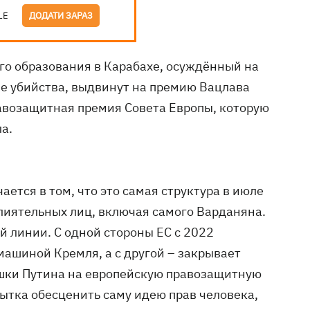
LE
ДОДАТИ ЗАРАЗ
ого образования в Карабахе, осуждённый на
ые убийства, выдвинут на премию Вацлава
равозащитная премия Совета Европы, которую
а.
тся в том, что это самая структура в июле
лиятельных лиц, включая самого Варданяна.
й линии. С одной стороны ЕС с 2022
машиной Кремля, а с другой – закрывает
ешки Путина на европейскую правозащитную
пытка обесценить саму идею прав человека,