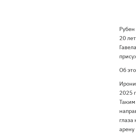
16:00
Конец света на 7 секунд: соцсети в
панике, ожидая 12 августа, и при чем
тут НАСА
В США заверили, что Киев согласился
15:51
Рубен
не нападать на нероссийские танкеры
20 ле
в Черном море
Гавел
США будут ежемесячно поставлять
15:28
прису
Украине ракеты для Patriot, -
Зеленский
Об эт
В Польше опровергли заявления о
Ирони
15:08
депортации украинцев призывного
2025 
возраста — "это популизм"
Таким
напра
На Буковине задержали мужчину,
14:36
который 11 дней скрывался в лесу
глаза
после того, как ранил полицейских
арену