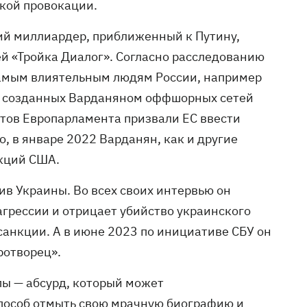
кой провокации.
кий миллиардер, приближенный к Путину,
 «Тройка Диалог». Согласно расследованию
самым влиятельным людям России, например
ам созданных Варданяном оффшорных сетей
атов Европарламента призвали ЕС ввести
, в январе 2022 Варданян, как и другие
нкций США.
ив Украины. Во всех своих интервью он
грессии и отрицает убийство украинского
санкции. А в июне 2023 по инициативе СБУ он
ротворец».
ы — абсурд, который может
способ отмыть свою мрачную биографию и