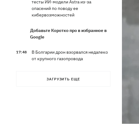
тесты ИИ-модели Astra из-за
опасений по поводу ее
кибервозможностей
Добавьте Коротко про в избранное в
Google
В Болгарии дрон взорвался недалеко
17:48
от крупного газопровода
После длительной болезни в
17:07
ЗАГРУЗИТЬ ЕЩЕ
Аргентине умер отец Лионеля Месси
В Марганце и соседних населенных
16:39
пунктах возобновили водоснабжение
Россияне атаковали рейсовый
16:11
автобус в Никополе - есть жертвы