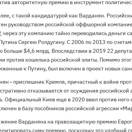
атив авторитетную премию в инструмент политичес
олее, с такой кандидатурой как Варданян. Российс
тен руководством российской оффшорной компанией
, через эту компанию тайно переводились деньги 
 Путина Сергею Ролдугину. С 2006 по 2013 по счет
о больше $4,6 млрд. Впоследствии в 2019 22 депут
ии против кошелька российской элиты. Помимо этого
иженные к Путину, был включен в проект новых са
нян - приспешник Кремля, причастный к войне прот
стративно отказывается от осуждения российской а
а. Официальный Киев еще в 2020 ввел против него 
ключен в базу пособников российской агрессии «Ми
жение Варданяна на правозащитную премию Европ
едитировать саму премию, поскольку это удобный 