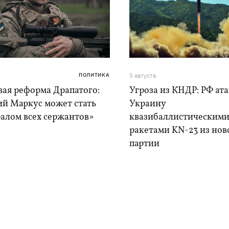
ПОЛИТИКА
5 августа
вая реформа Драпатого:
Угроза из КНДР: РФ ат
ий Маркус может стать
Украину
алом всех сержантов»
квазибаллистическим
ракетами KN-23 из нов
партии