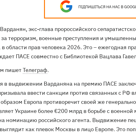
ПІДПИШІТЬСЯ НА НАС В GOOG
 Варданян, экс-глава пророссийского сепаратистск
т за терроризм, военные преступления и умышленн
а в области прав человека 2026. Это – ежегодная п
ждает ПАСЕ совместно с Библиотекой Вацлава Гавел
ом пишет
Телеграф
.
я в выдвижении Варданяна на премию ПАСЕ заключае
призывала ввести санкции против связанных с РФ в
 образом Европа противоречит своей же генерально
вляет Украине более €200 млрд в борьбе с военной 
 на номинацию российского агента. Выдвижение п
 выглядит как плевок Москвы в лицо Европе. Это по