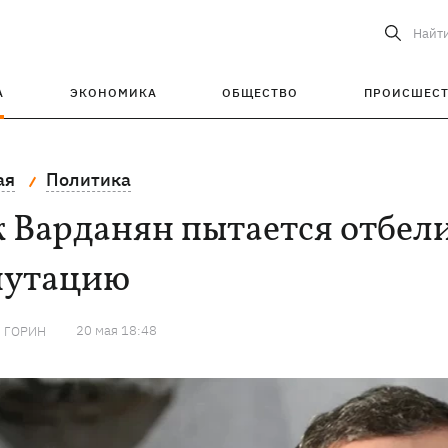
Найт
А
ЭКОНОМИКА
ОБЩЕСТВО
ПРОИСШЕС
ая
Политика
 Варданян пытается отбел
путацию
20 мая 18:48
 ГОРИН