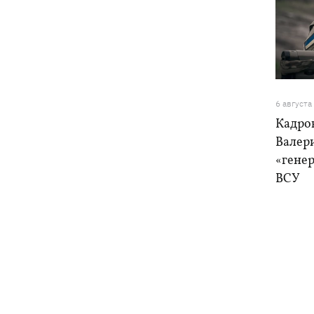
6 августа
Кадро
Валер
«генер
ВСУ