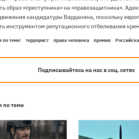
ть образ «преступника» на «правозащитника». Адек
движения кандидатуры Варданяна, поскольку евро
ть инструментом репутационного отбеливания крем
 по теме:
террорист
права человека
премия
Российск
Подписывайтесь на нас в соц. сетях
и по теме