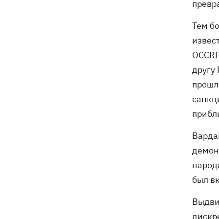
превр
Тем б
извес
OCCRP
другу
прошл
санкц
прибл
Варда
демон
народ
был в
Выдви
дискр