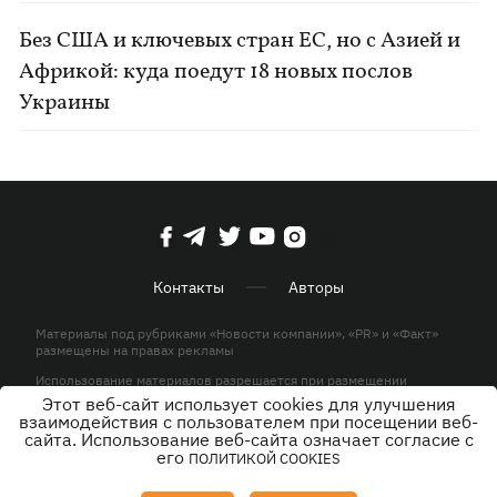
Без США и ключевых стран ЕС, но с Азией и
Африкой: куда поедут 18 новых послов
Украины
Контакты
Авторы
Материалы под рубриками «Новости компании», «PR» и «Факт»
размещены на правах рекламы
Использование материалов разрешается при размещении
активной гиперссылки на KP.UA в первом абзаце.
Этот веб-сайт использует cookies для улучшения
взаимодействия с пользователем при посещении веб-
© ООО «ЮЛАВ МЕДИА»,2026. Все права защищены.
сайта. Использование веб-сайта означает согласие с
его
ПОЛИТИКОЙ COOKIES
Дизайн