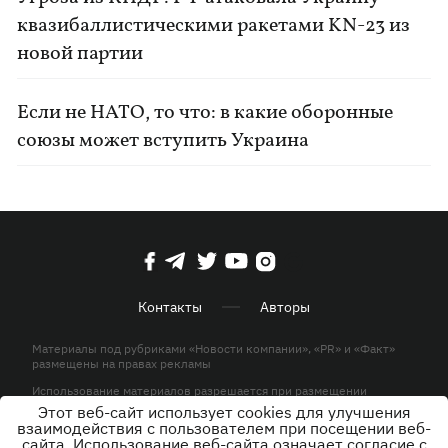
квазибаллистическими ракетами KN-23 из
новой партии
Если не НАТО, то что: в какие оборонные
союзы может вступить Украина
Контакты
Авторы
Материалы под рубриками «Новости компании», «PR» и «Факт»
размещены на правах рекламы
Использование материалов разрешается при размещении
активной гиперссылки на KP.UA в первом абзаце.
Этот веб-сайт использует cookies для улучшения
взаимодействия с пользователем при посещении веб-
© ООО «ЮЛАВ МЕДИА»,2026. Все права защищены.
сайта. Использование веб-сайта означает согласие с