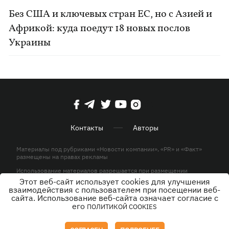
Без США и ключевых стран ЕС, но с Азией и
Африкой: куда поедут 18 новых послов
Украины
Контакты
Авторы
Материалы под рубриками «Новости компании», «PR» и «Факт»
размещены на правах рекламы
Использование материалов разрешается при размещении
активной гиперссылки на KP.UA в первом абзаце.
Этот веб-сайт использует cookies для улучшения
взаимодействия с пользователем при посещении веб-
© ООО «ЮЛАВ МЕДИА»,2026. Все права защищены.
сайта. Использование веб-сайта означает согласие с
его
ПОЛИТИКОЙ COOKIES
Дизайн