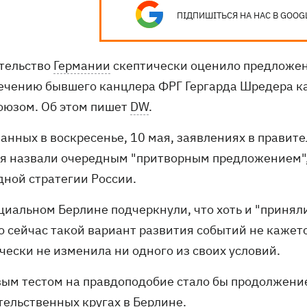
ПІДПИШІТЬСЯ НА НАС В GOOG
тельство
Германии
скептически оценило предложен
ечению бывшего канцлера ФРГ Гергарда Шредера ка
оюзом. Об этом пишет
DW
.
ланных в воскресенье, 10 мая, заявлениях в правит
я назвали очередным "притворным предложением", 
дной стратегии России.
циальном Берлине подчеркнули, что хоть и "принял
о сейчас такой вариант развития событий не кажетс
чески не изменила ни одного из своих условий.
вым тестом на правдоподобие стало бы продолжение
тельственных кругах в Берлине.