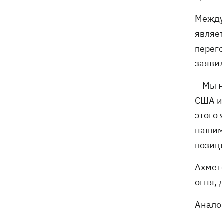
бешенства у кота
Между
являе
перег
заяви
– Мы 
США и
этого
нашим
позиц
Ахмет
огня,
Анало