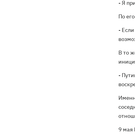
- Я пр
По его
- Если
возмо
В то 
иници
- Пут
воскр
Именн
сосед
отнош
9 мая