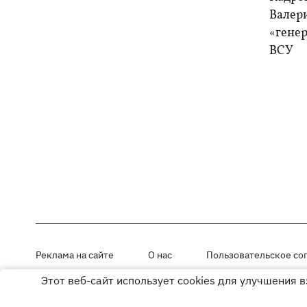
Валер
«генер
ВСУ
Реклама на сайте
О нас
Пользовательское со
Этот веб-сайт использует cookies для улучшения 
Материалы под рубриками «Новости компании», «PR» и «Факт» раз
Использование материалов разрешается при размещении активной г