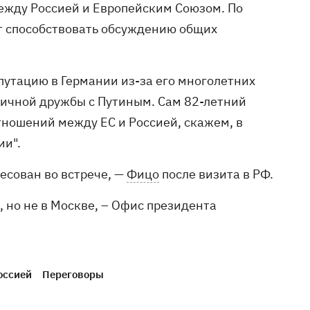
ежду Россией и Европейским Союзом. По
ут способствовать обсуждению общих
утацию в Германии из-за его многолетних
личной дружбы с Путиным. Сам 82-летний
ношений между ЕС и Россией, скажем, в
ии".
есован во встрече, —
Фицо
после визита в РФ.
, но не в Москве, – Офис президента
оссией
Переговоры