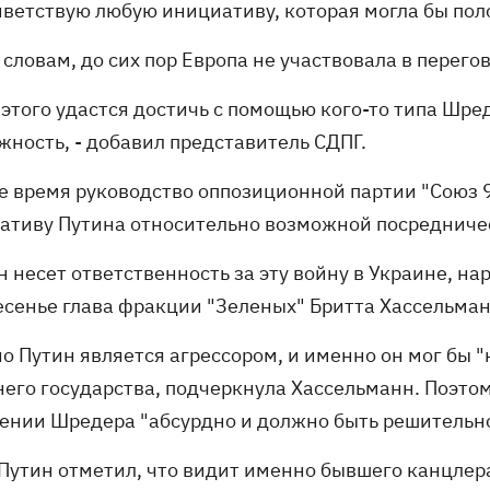
иветствую любую инициативу, которая могла бы поло
 словам, до сих пор Европа не участвовала в перего
 этого удастся достичь с помощью кого-то типа Шред
жность, - добавил представитель СДПГ.
же время руководство оппозиционной партии "Союз 
ативу Путина относительно возможной посредниче
ин несет ответственность за эту войну в Украине, 
есенье глава фракции "Зеленых" Бритта Хассельман
о Путин является агрессором, и именно он мог бы 
него государства, подчеркнула Хассельманн. Поэто
ении Шредера "абсурдно и должно быть решительно
 Путин отметил, что видит именно бывшего канцле