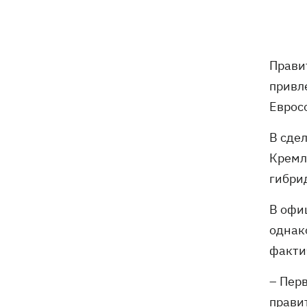
Оли Поляковой с призывами
изменить правила Нацотбора
Во Львове выставили обгоревшие
21:20
Прави
экземпляры книг с уничтоженного
привл
склада в Харькове
Еврос
Собаку, которую сотрудники Новой
21:02
В сде
почты выгнали на жару, нашли - пса
накормили и забрали домой
Кремл
гибри
Сенат США одобрил законопроект
20:40
Грэма об "адских санкциях" против РФ
В офи
однак
Зеленский впервые прибыл в Сербию
20:14
факти
и рассказал о целях визита
– Пер
Во Львове ввели карантинные
20:04
ограничения из-за обнаружения
прави