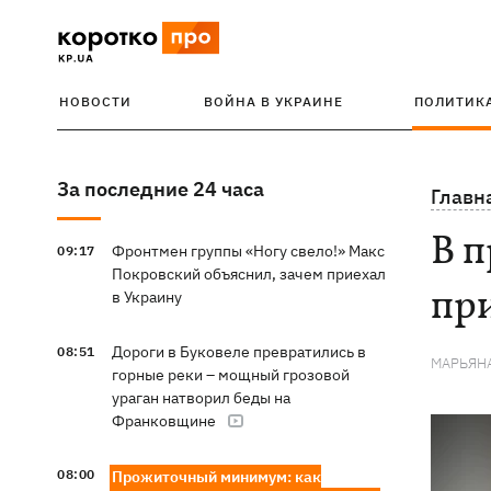
НОВОСТИ
ВОЙНА В УКРАИНЕ
ПОЛИТИК
За последние 24 часа
Главн
В п
Фронтмен группы «Ногу свело!» Макс
09:17
Покровский объяснил, зачем приехал
пр
в Украину
Дороги в Буковеле превратились в
08:51
МАРЬЯН
горные реки – мощный грозовой
ураган натворил беды на
Франковщине
08:00
Прожиточный минимум: как