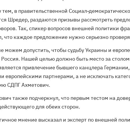
 тем, в правительственной Социал-демократическо
тся Шредер, раздаются призывы рассмотреть предл
оворов. Так, спикер вопросов внешней политики фр
л, что каждое предложение нужно серьезно проверя
не можем допустить, чтобы судьбу Украины и евро
 Россия. Нашей целью должно быть место за столом
 является привлечение бывшего канцлера Германии, 
и европейскими партнерами, а не исключать катего
ию СДПГ Ахметович.
ович также подчеркнул, что первым тестом на дове
 действующего для обеих сторон.
гичное мнение высказал и эксперт по внешней пол