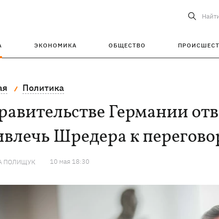
Найт
А
ЭКОНОМИКА
ОБЩЕСТВО
ПРОИСШЕС
ая
Политика
равительстве Германии от
ивлечь Шредера к перегово
10 мая 18:30
А ПОЛИЩУК