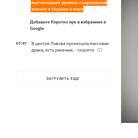
высчитывают уровень «нормальной
жизни» в Украине и мире
Добавьте Коротко про в избранное в
Google
В центре Львова произошла массовая
07:47
драка, есть раненые, - соцсети
В результате ночной атаки на
07:27
Киевщине погибли три человека,
среди них – ребенок
ЗАГРУЗИТЬ ЕЩЕ
8 августа – какой сегодня церковный
05:30
праздник, Россия напала на Грузию,
что сегодня нельзя делать
7 августа
Суспильне отреагировало на письмо
21:47