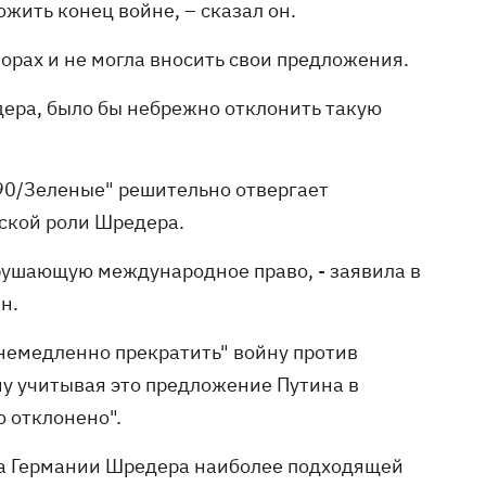
жить конец войне, – сказал он.
ворах и не могла вносить свои предложения.
ера, было бы небрежно отклонить такую ​​
90/Зеленые" решительно отвергает
ской роли Шредера.
нарушающую международное право, - заявила в
н.
"немедленно прекратить" войну против
му учитывая это предложение Путина в
 отклонено".
ра Германии Шредера наиболее подходящей