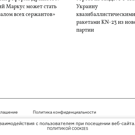
ий Маркус может стать
Украину
алом всех сержантов»
квазибаллистическим
ракетами KN-23 из нов
партии
глашение
Политика конфиденциальности
взаимодействия с пользователем при посещении веб-сайта.
мещены на правах рекламы
ПОЛИТИКОЙ COOKIES
иперссылки на KP.UA в первом абзаце.