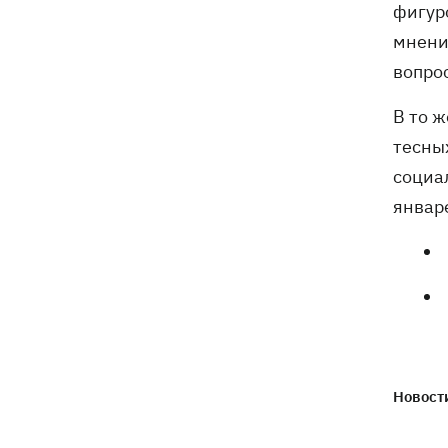
фигур
мнени
вопро
В то 
тесны
социа
январ
Новости