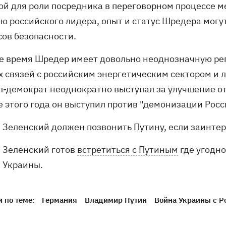
ой для роли посредника в переговорном процессе м
ю российского лидера, опыт и статус Шредера мог
сов безопасности.
же время Шредер имеет довольно неоднозначную реп
х связей с российским энергетическим сектором и 
л-демократ неоднократно выступал за улучшение от
е этого года он выступил против "демонизации Росс
Зеленский должен позвонить Путину, если заинтер
Зеленский готов
встретиться с Путиным
где угодно
Украины.
 по теме:
Германия
Владимир Путин
Война Украины с Р