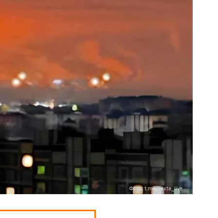
Фото: t.me/nexta_live