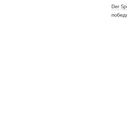
Генпрокурора обнародовали новые
Der Sp
детали теракта против украинских
военнопленных
побед