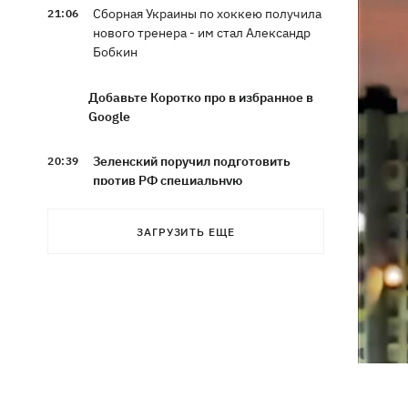
Сборная Украины по хоккею получила
21:06
нового тренера - им стал Александр
Бобкин
Добавьте Коротко про в избранное в
Google
Зеленский поручил подготовить
20:39
против РФ специальную
санкционную операцию
ЗАГРУЗИТЬ ЕЩЕ
Дроны СБУ поразили два корабля ФСБ
20:12
РФ "Балаклава" и "Керчь"
Зеленский подписал указы об
19:40
увольнении еще четырех послов
Сердце не выдержало - в результате
19:19
атаки РФ в приюте на Киевщине