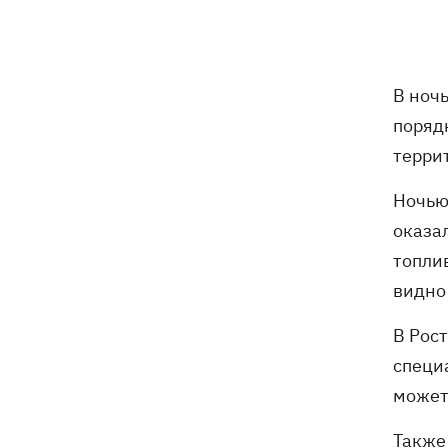
погибли собаки
Российские дроны уничтожили депо
19:15
"Укрпочты" в Павлограде, погибли
В ночь
сотрудники
поряд
Зеленский учредил новый праздник -
18:43
терри
День войск связи и
кибербезопасности ВСУ
Ночью
оказа
Украинский кандидат в судьи МКС
18:13
топли
Кишакевич не прошел тест на знание
языков
видно 
18:05
Кадровая реформа Драпатого:
В Рос
Валерий Маркус может стать
специ
«генералом всех сержантов» ВСУ
может
Оленивка: «Азов», СБУ и Офис
17:58
Также