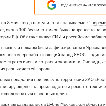
ПІДПИШІТЬСЯ НА НАС В GOOG
 на 8 мая, когда наступило так называемое "
перем
ке, около 300 беспилотников было направлено на 
тории РФ. Об атаке пишут СМИ и российские паблик
 взрывы и пожары были зафиксированы в Ярославле 
лся нефтеперерабатывающий завод ЯНОС — один и
вом стратегические отрасли экономики. Очевидцы 
из разных частей города.
товые попадания пришлось по территории ЗАО «Рос
ализирующееся на производстве и ремонте техническ
 использоваться в военных целях.
 взрывы раздавались в Дубне Московской области и