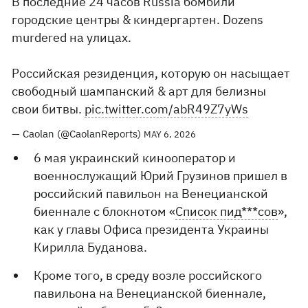
В последние 24 часов Russia бомбили
городские центры & киндергартен. Dozens
murdered на улицах.
Российская резиденция, которую он насыщает
свободный шампанский & арт для белизны
свои битвы.
pic.twitter.com/abR49Z7yWs
— Caolan (@CaolanReports)
MAY 6, 2026
6 мая украинский кинооператор и
военнослужащий Юрий Грузинов пришел в
российский павильон на Венецианской
биеннале с блокнотом «
Список пид***сов
»,
как у главы Офиса президента Украины
Кирилла Буданова.
Кроме того, в среду возле российского
павильона на Венецианской биеннале,