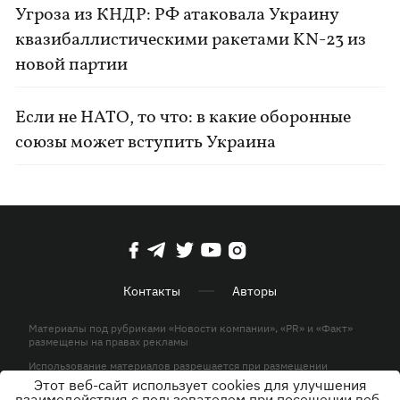
Угроза из КНДР: РФ атаковала Украину
квазибаллистическими ракетами KN-23 из
новой партии
Если не НАТО, то что: в какие оборонные
союзы может вступить Украина
Контакты
Авторы
Материалы под рубриками «Новости компании», «PR» и «Факт»
размещены на правах рекламы
Использование материалов разрешается при размещении
активной гиперссылки на KP.UA в первом абзаце.
Этот веб-сайт использует cookies для улучшения
взаимодействия с пользователем при посещении веб-