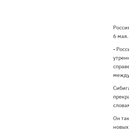
Число жертв атаки на Киев 5 августа
13:26
возросло
В Николаевской области во время
12:54
Росси
купания в море подорвался 45-летний
мужчина
6 мая
Россияне вводят в заблуждение
12:49
- Рос
собственное руководство - спикер
утрен
Объединенных сил опроверг
справ
заявления о Белом Колодце
между
Наталья Могилевская впервые станет
12:47
тренером взрослого "Голоса"
Сибига
прекр
Украина успешно протестировала
12:18
слова
собственную баллистику – эксперт
рассказал, о какой именно ракете
Он та
речь
новых