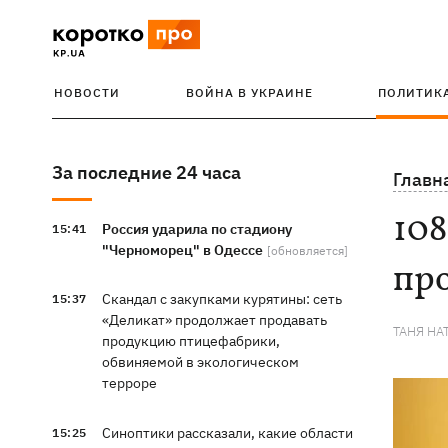
НОВОСТИ
ВОЙНА В УКРАИНЕ
ПОЛИТИК
За последние 24 часа
Главн
108
Россия ударила по стадиону
15:41
"Черноморец" в Одессе
[обновляется]
пр
Скандал с закупками курятины: сеть
15:37
«Деликат» продолжает продавать
ТАНЯ НА
продукцию птицефабрики,
обвиняемой в экологическом
терроре
Синоптики рассказали, какие области
15:25