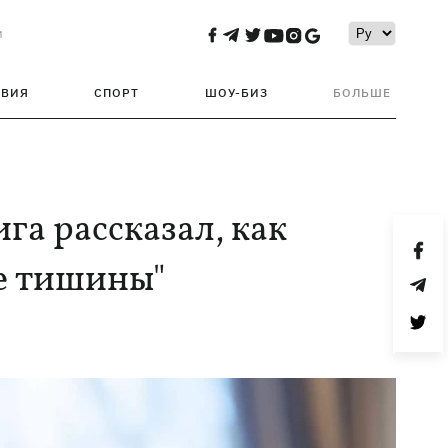
и
ТВИЯ
СПОРТ
ШОУ-БИЗ
БОЛЬШЕ
ига рассказал, как
е тишины"