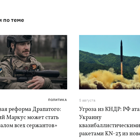
и по теме
ПОЛИТИКА
5 августа
вая реформа Драпатого:
Угроза из КНДР: РФ ат
ий Маркус может стать
Украину
алом всех сержантов»
квазибаллистическим
ракетами KN-23 из нов