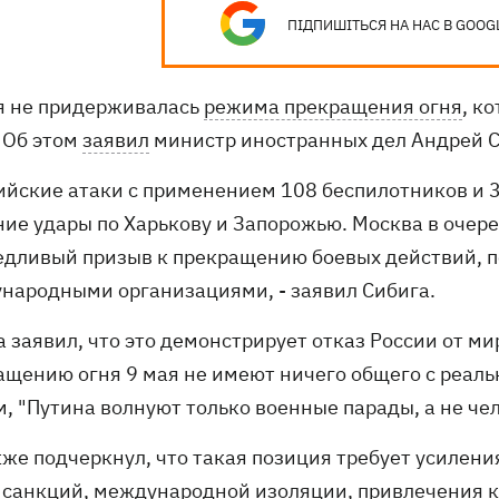
ПІДПИШІТЬСЯ НА НАС В GOOG
я не придерживалась
режима прекращения огня
, к
. Об этом
заявил
министр иностранных дел Андрей С
сийские атаки с применением 108 беспилотников и 
ние удары по Харькову и Запорожью. Москва в очер
едливый призыв к прекращению боевых действий, 
народными организациями, - заявил Сибига.
 заявил, что это демонстрирует отказ России от ми
ащению огня 9 мая не имеют ничего общего с реал
м, "Путина волнуют только военные парады, а не че
кже подчеркнул, что такая позиция требует усилени
 санкций, международной изоляции, привлечения к