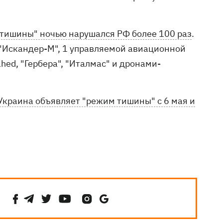
тишины" ночью нарушался РФ более 100 раз
.
"Искандер-М", 1 управляемой авиационной
hed, "Гербера", "Италмас" и дронами-
Украина объявляет "режим тишины" с 6 мая и