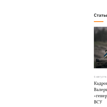
Стать
6 августа
Кадро
Валер
«генер
ВСУ