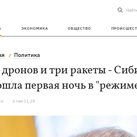
Найт
А
ЭКОНОМИКА
ОБЩЕСТВО
ПРОИСШЕС
ая
Политика
 дронов и три ракеты - Сиб
ошла первая ночь в "режим
6 мая 11:28
ТИ