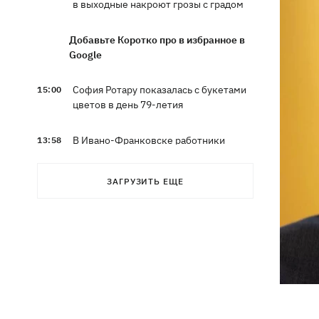
в выходные накроют грозы с градом
Добавьте Коротко про в избранное в
Google
София Ротару показалась с букетами
15:00
цветов в день 79-летия
В Ивано-Франковске работники
13:58
"Новой почты" толкали собаку
шваброй, - реакция компании
ЗАГРУЗИТЬ ЕЩЕ
Известный украинский бренд попал в
13:33
скандал из-за рекламы с
«малороссом» в новой коллекции
Наталья Денисенко стала соведущей
13:30
"Холостяка"