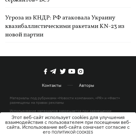
сержантов» ВСУ
Угроза из КНДР: РФ атаковала Украину
квазибаллистическими ракетами KN-23 из
новой партии
Контакты
Авторы
Материалы под рубриками «Новости компании», «PR» и «Факт»
размещены на правах рекламы
Использование материалов разрешается при размещении
активной гиперссылки на KP.UA в первом абзаце.
Этот веб-сайт использует cookies для улучшения
взаимодействия с пользователем при посещении веб-
© ООО «ЮЛАВ МЕДИА»,2026. Все права защищены.
сайта. Использование веб-сайта означает согласие с
его
ПОЛИТИКОЙ COOKIES