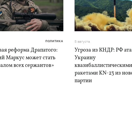
ПОЛИТИКА
5 августа
вая реформа Драпатого:
Угроза из КНДР: РФ ат
ий Маркус может стать
Украину
алом всех сержантов»
квазибаллистическим
ракетами KN-23 из нов
партии