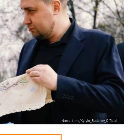
Фото: t.me/Kyrylo_Budanov_Official