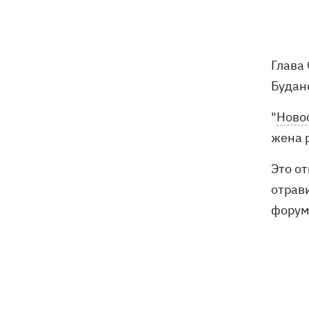
трагедии в двух селах на Волыни
В Будапеште после обмеления Дуная
19:16
подняли со дна мотоцикл вермахта и
Глава
останки двух солдат
Будан
19:00
Анекдоты и мемы недели: прилеты-
"
Ново
прилеты, идите на болота и
украинский Джеймс Бонд с
жена р
кабачками
Это от
Тысяча незаконно списанных мужчин
18:53
отрави
- суд заключил под стражу экс-
начальника Мукачевского ТЦК
форум
Дроны ВСУ поразили 10
18:48
электроподстанций, 6 судов
"теневого флота" и базу ФСБ в Крыму
Навроцкий в годовщину своего
18:20