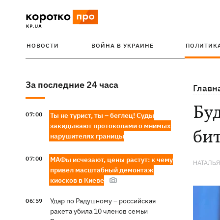
НОВОСТИ
ВОЙНА В УКРАИНЕ
ПОЛИТИК
За последние 24 часа
Главн
Буд
07:00
Ты не турист, ты – беглец! Суды
закидывают протоколами о мнимых
би
нарушителях границы
07:00
МАФы исчезают, цены растут: к чему
НАТАЛЬ
привел масштабный демонтаж
киосков в Киеве
Удар по Радушному – российская
06:59
ракета убила 10 членов семьи