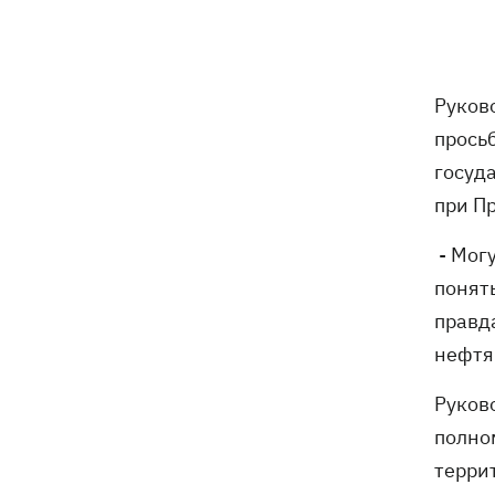
Зеленский анонсировал новые
21:12
дипломатические контакты ради
усиления ПВО
Израиль отверг мирный план Трампа
Руков
20:37
по Газе
прось
госуд
В Германии из-за засухи из-под воды
20:03
при П
появились "камни голода"
- Могу
Россия три дня подряд атакует
19:35
"Нефтегаз" в разных регионах
понять
Украины
правд
нефтя
Россия уничтожила склад ВОЗ в
18:53
Днепре с лекарством для фронта
Руков
полно
В центре Приштины сняли украинский
18:16
флаг после визита Зеленского в
терри
Сербию