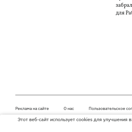
забра
для Pa
Реклама на сайте
О нас
Пользовательское со
Этот веб-сайт использует cookies для улучшения 
Материалы под рубриками «Новости компании», «PR» и «Факт» раз
Использование материалов разрешается при размещении активной г