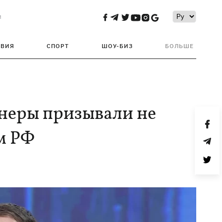
и
ТВИЯ
СПОРТ
ШОУ-БИЗ
БОЛЬШЕ
тнеры призывали не
м РФ