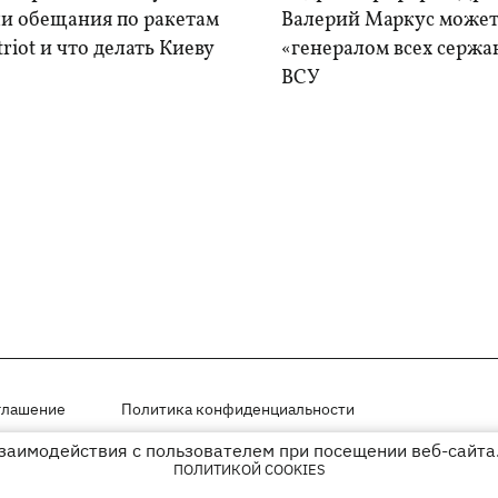
ли обещания по ракетам
Валерий Маркус может
triot и что делать Киеву
«генералом всех сержа
ВСУ
глашение
Политика конфиденциальности
взаимодействия с пользователем при посещении веб-сайта.
мещены на правах рекламы
ПОЛИТИКОЙ COOKIES
иперссылки на KP.UA в первом абзаце.