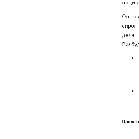
нацио
Он та
спрог
делат
РФ бу
Новости