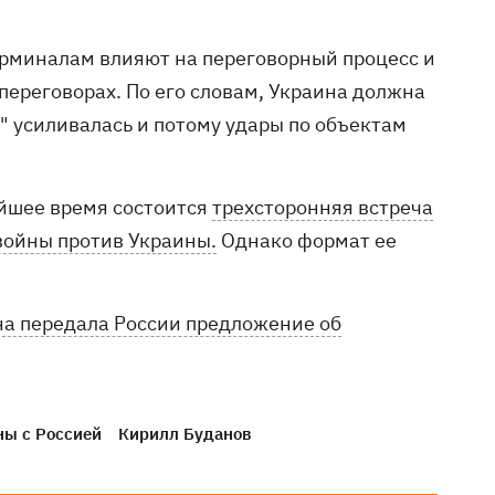
ерминалам влияют на переговорный процесс и
переговорах. По его словам, Украина должна
я" усиливалась и потому удары по объектам
айшее время состоится
трехсторонняя встреча
войны против Украины.
Однако формат ее
а передала России предложение об
ны с Россией
Кирилл Буданов