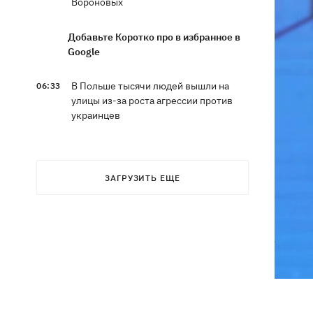
Вороновых
Добавьте Коротко про в избранное в
Google
В Польше тысячи людей вышли на
06:33
улицы из-за роста агрессии против
украинцев
10 августа - какой церковный
05:30
праздник, что сегодня нельзя делать,
ЗАГРУЗИТЬ ЕЩЕ
все об этом дне
9 августа
В КГГА опровергли использование
21:47
спецтеники, которую Британия
передала для ВСУ