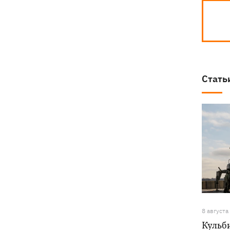
Стать
8 августа
Кульб