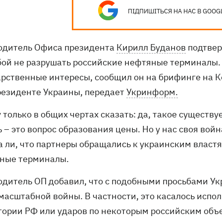
ПІДПИШІТЬСЯ НА НАС В GOOG
одитель Офиса президента
Кирилл Буданов
подтвер
бой не разрушать российские нефтяные терминалы. 
арственные интересы, сообщил он на брифинге на К
резиденте Украины, передает
Укринформ.
 только в общих чертах сказать: да, такое существ
 – это вопрос образования цены. Но у нас своя война
а ли, что партнеры обращались к украинским властя
ные терминалы.
одитель ОП добавил, что с подобными просьбами Ук
масштабной войны. В частности, это касалось испо
тории РФ или ударов по некоторым российским объе