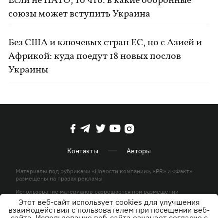
Если не НАТО, то что: в какие оборонные
союзы может вступить Украина
Без США и ключевых стран ЕС, но с Азией и
Африкой: куда поедут 18 новых послов
Украины
Контакты
Авторы
Материалы под рубриками «Новости компании», «PR» и «Факт»
размещены на правах рекламы
Использование материалов разрешается при размещении
активной гиперссылки на KP.UA в первом абзаце.
Этот веб-сайт использует cookies для улучшения
взаимодействия с пользователем при посещении веб-
© ООО «ЮЛАВ МЕДИА»,2026. Все права защищены.
сайта. Использование веб-сайта означает согласие с