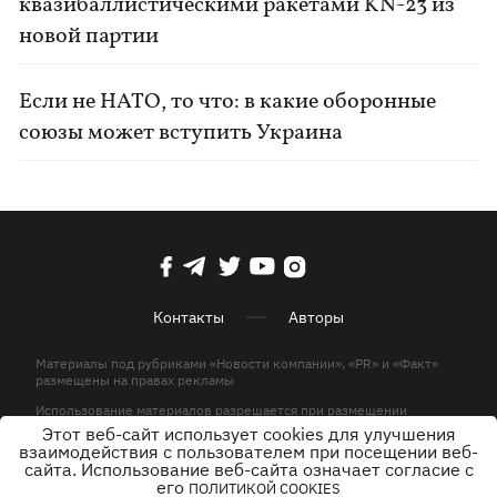
квазибаллистическими ракетами KN-23 из
новой партии
Если не НАТО, то что: в какие оборонные
союзы может вступить Украина
Контакты
Авторы
Материалы под рубриками «Новости компании», «PR» и «Факт»
размещены на правах рекламы
Использование материалов разрешается при размещении
активной гиперссылки на KP.UA в первом абзаце.
Этот веб-сайт использует cookies для улучшения
взаимодействия с пользователем при посещении веб-
© ООО «ЮЛАВ МЕДИА»,2026. Все права защищены.
сайта. Использование веб-сайта означает согласие с
его
ПОЛИТИКОЙ COOKIES