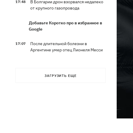
В Болгарии дрон взорвался недалеко
17:48
от крупного газопровода
Добавьте Коротко про в избранное в
Google
После длительной болезни в
17:07
Аргентине умер отец Лионеля Месси
В Марганце и соседних населенных
16:39
пунктах возобновили водоснабжение
ЗАГРУЗИТЬ ЕЩЕ
Россияне атаковали рейсовый
16:11
автобус в Никополе - есть жертвы
16:00
Конец света на 7 секунд: соцсети в
панике, ожидая 12 августа, и при чем
тут НАСА
В США заверили, что Киев согласился
15:51