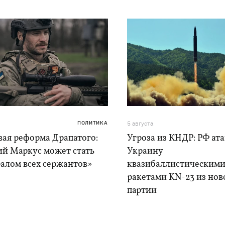
ПОЛИТИКА
5 августа
вая реформа Драпатого:
Угроза из КНДР: РФ ат
ий Маркус может стать
Украину
алом всех сержантов»
квазибаллистическим
ракетами KN-23 из нов
партии