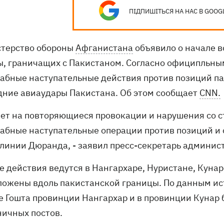
ПІДПИШІТЬСЯ НА НАС В GOOG
терство обороны
Афганистана
объявило о начале в
ы, граничащих с Пакистаном. Согласно официпльны
абные наступательные действия против позиций па
дние авиаудары Пакистана. Об этом сообщает
CNN.
твет на повторяющиеся провокации и нарушения со 
абные наступательные операции против позиций и 
 линии Дюранда, - заявил пресс-секретарь админи
 действия ведутся в Нангархаре, Нуристане, Кунаре
ложены вдоль пакистанской границы. По данным ист
е Гошта провинции Нангархар и в провинции Кунар
ничных постов.