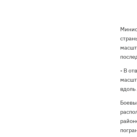
не нападать на нероссийские танкеры
в Черном море
США будут ежемесячно поставлять
15:28
Минис
Украине ракеты для Patriot, -
стран
Зеленский
масшт
В Польше опровергли заявления о
15:08
после
депортации украинцев призывного
возраста — "это популизм"
- В о
масшт
На Буковине задержали мужчину,
14:36
вдоль
который 11 дней скрывался в лесу
после того, как ранил полицейских
Боевые
распо
В Киевской области вспыхнул пожар в
14:09
приюте для животных «Сириус» -
район
погибли 8 собак
погра