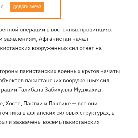
LE
ДОДАТИ ЗАРАЗ
оенной операции в восточных провинциях
м заявлениям, Афганистан начал
кистанских вооруженных сил ответ на
стороны пакистанских военных кругов начаты
объектов пакистанских вооруженных сил
страции Талибана Забихулла Муджахид.
, Хосте, Пактии и Пактике — все они
очника в афганских силовых структурах, в
 были захвачены восемь пакистанских