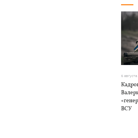
6 августа
Кадро
Валер
«генер
ВСУ