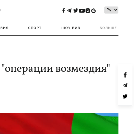
и
ТВИЯ
СПОРТ
ШОУ-БИЗ
БОЛЬШЕ
 "операции возмездия"