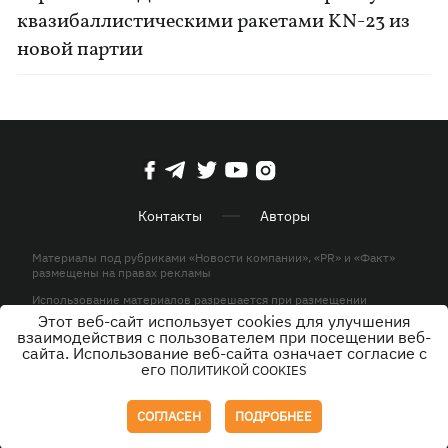
квазибаллистическими ракетами KN-23 из
новой партии
Контакты
Авторы
Материалы под рубриками «Новости компании», «PR» и «Факт»
размещены на правах рекламы
Использование материалов разрешается при размещении
активной гиперссылки на KP.UA в первом абзаце.
Этот веб-сайт использует cookies для улучшения
взаимодействия с пользователем при посещении веб-
© ООО «ЮЛАВ МЕДИА»,2026. Все права защищены.
сайта. Использование веб-сайта означает согласие с
его
ПОЛИТИКОЙ COOKIES
Дизайн
СОГЛАСЕН
ПОДРОБНЕЕ